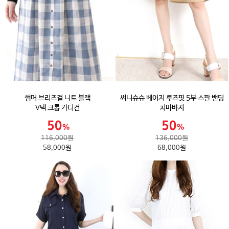
썸머 브리즈걸 니트 블랙
써니슈슈 베이지 루즈핏 5부 스판 밴딩
V넥 크롭 가디건
치마바지
116,000원
136,000원
58,000원
68,000원