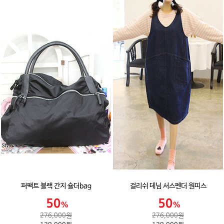
퍼팩트 블랙 간지 숄더bag
걸리쉬 데님 서스펜더 원피스
276,000원
276,000원