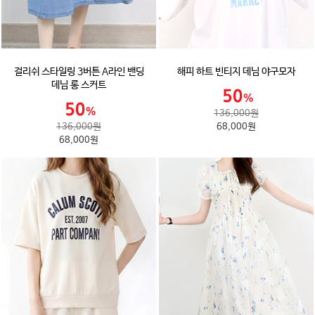
걸리쉬 스타일링 3버튼 A라인 밴딩
해피 하트 빈티지 데님 야구모자
데님 롱 스커트
136,000원
136,000원
68,000원
68,000원