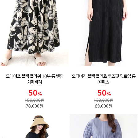
드레이프 블랙 플라워 10부 롱 밴딩
오디너리 블랙 플리츠 루즈핏 옆트임 롱
치마바지
원피스
156,000원
138,000원
78,000원
69,000원