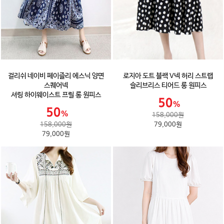
걸리쉬 네이비 페이즐리 에스닉 양면
로지아 도트 블랙 V넥 허리 스트랩
스퀘어넥
슬리브리스 티어드 롱 원피스
셔링 하이웨이스트 프릴 롱 원피스
158,000원
158,000원
79,000원
79,000원