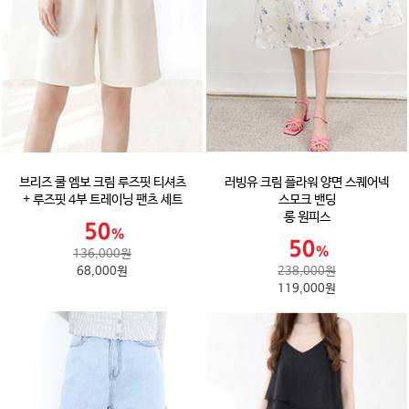
브리즈 쿨 엠보 크림 루즈핏 티셔츠
러빙유 크림 플라워 양면 스퀘어넥
+ 루즈핏 4부 트레이닝 팬츠 세트
스모크 밴딩
롱 원피스
136,000원
68,000원
238,000원
119,000원