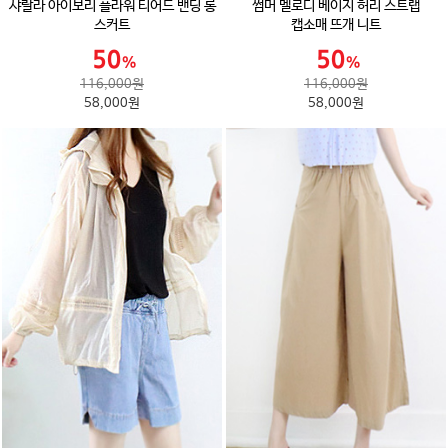
샤랄라 아이보리 플라워 티어드 밴딩 롱
썸머 멜로디 베이지 허리 스트랩
스커트
캡소매 뜨개 니트
116,000원
116,000원
58,000원
58,000원