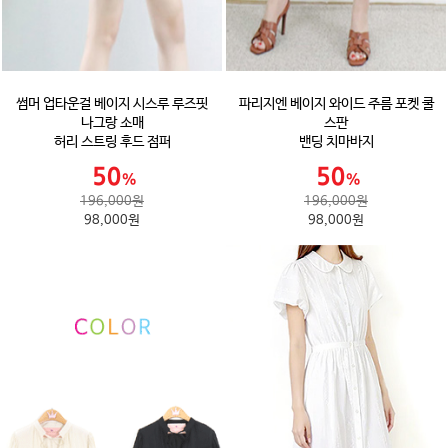
썸머 업타운걸 베이지 시스루 루즈핏
파리지엔 베이지 와이드 주름 포켓 쿨
나그랑 소매
스판
허리 스트링 후드 점퍼
밴딩 치마바지
196,000원
196,000원
98,000원
98,000원