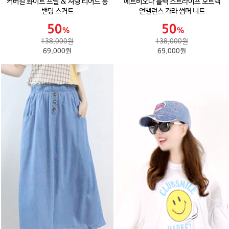
커버걸 화이트 프릴 & 셔링 티어드 롱
에르비오나 블랙 스트라이프 보트넥
밴딩 스커트
언밸런스 카라 썸머 니트
138,000원
138,000원
69,000원
69,000원