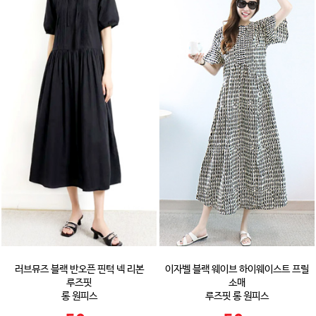
러브뮤즈 블랙 반오픈 핀턱 넥 리본
이자벨 블랙 웨이브 하이웨이스트 프릴
루즈핏
소매
롱 원피스
루즈핏 롱 원피스