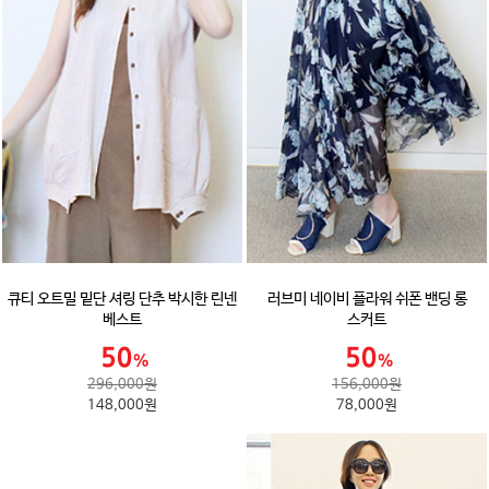
큐티 오트밀 밑단 셔링 단추 박시한 린넨
러브미 네이비 플라워 쉬폰 밴딩 롱
베스트
스커트
296,000원
156,000원
148,000원
78,000원