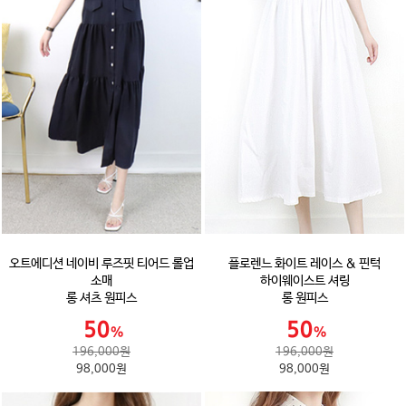
오트에디션 네이비 루즈핏 티어드 롤업
플로렌느 화이트 레이스 & 핀턱
소매
하이웨이스트 셔링
롱 셔츠 원피스
롱 원피스
196,000원
196,000원
98,000원
98,000원