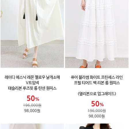
레이디 에스닉 레몬 옐로우 날개소매
퓨어 블라썸 화이트 프린세스 라인
V트임넥
프릴 티어드 백 리본 롱 원피스
태슬리본 루즈핏 롱 린넨 원피스
(옆리본으로 업그레이드)
196,000원
98,000원
196,000원
98,000원