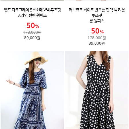
엘프 다크그레이 5부소매 V넥 루즈핏
러브뮤즈 화이트 반오픈 핀턱 넥 리본
A라인 린넨 원피스
루즈핏
롱 원피스
178,000원
89,000원
178,000원
89,000원