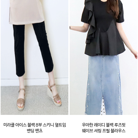
미라클 아이스 블랙 8부 스키니 옆트임
우아한 레이디 블랙 루즈핏
밴딩 팬츠
웨이브 셔링 프릴 블라우스