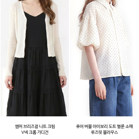
썸머 브리즈걸 니트 크림
퓨어 버블 아이보리 도트 벌룬 소매
V넥 크롭 가디건
루즈핏 블라우스