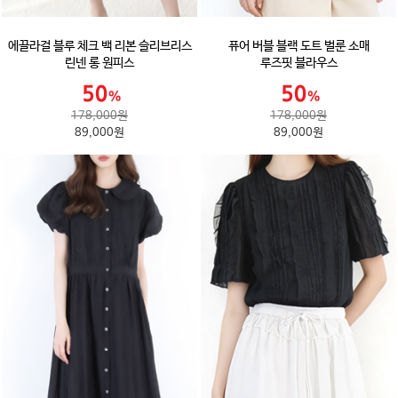
에끌라걸 블루 체크 백 리본 슬리브리스
퓨어 버블 블랙 도트 벌룬 소매
린넨 롱 원피스
루즈핏 블라우스
178,000원
178,000원
89,000원
89,000원