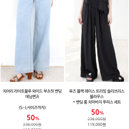
치어리 라이트블루 와이드 부츠컷 밴딩
뮤즈 블랙 레이스 트리밍 슬리브리스
데님팬츠
블라우스
+ 밴딩 롱 치마바지 투피스 세트
(S~L사이즈까지)
238,000원
238,000원
119,000원