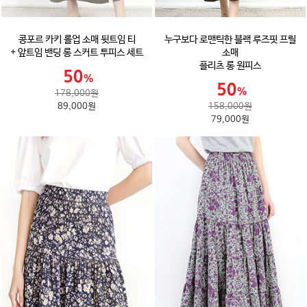
콩포르 카키 롤업 소매 뒷트임 티
누구보다 로맨틱한 블랙 루즈핏 프릴
+ 앞트임 밴딩 롱 스커트 투피스 세트
소매
플리츠 롱 원피스
178,000원
89,000원
158,000원
79,000원