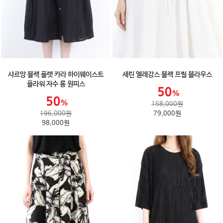
샤르망 블랙 플랫 카라 하이웨이스트
세린 엘레강스 블랙 프릴 블라우스
플라워 자수 롱 원피스
158,000원
196,000원
79,000원
98,000원