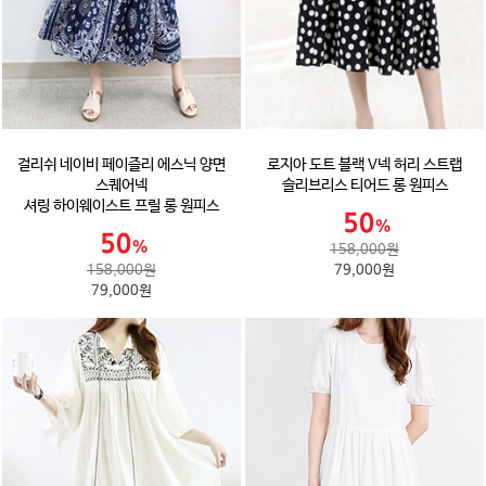
걸리쉬 네이비 페이즐리 에스닉 양면
로지아 도트 블랙 V넥 허리 스트랩
스퀘어넥
슬리브리스 티어드 롱 원피스
셔링 하이웨이스트 프릴 롱 원피스
158,000원
158,000원
79,000원
79,000원