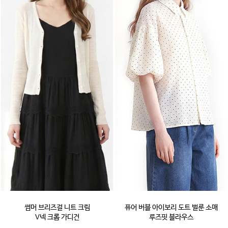
썸머 브리즈걸 니트 크림
퓨어 버블 아이보리 도트 벌룬 소매
V넥 크롭 가디건
루즈핏 블라우스