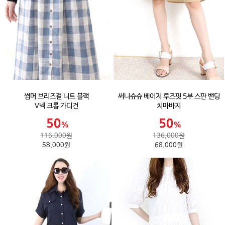
썸머 브리즈걸 니트 블랙
써니슈슈 베이지 루즈핏 5부 스판 밴딩
V넥 크롭 가디건
치마바지
116,000원
136,000원
58,000원
68,000원