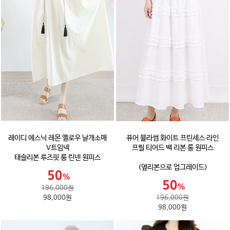
레이디 에스닉 레몬 옐로우 날개소매
퓨어 블라썸 화이트 프린세스 라인
V트임넥
프릴 티어드 백 리본 롱 원피스
태슬리본 루즈핏 롱 린넨 원피스
(옆리본으로 업그레이드)
196,000원
98,000원
196,000원
98,000원