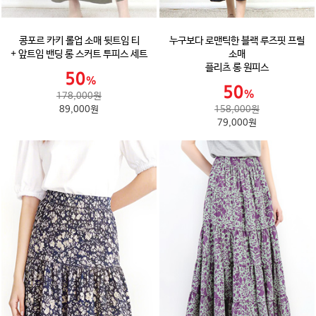
콩포르 카키 롤업 소매 뒷트임 티
누구보다 로맨틱한 블랙 루즈핏 프릴
+ 앞트임 밴딩 롱 스커트 투피스 세트
소매
플리츠 롱 원피스
178,000원
89,000원
158,000원
79,000원