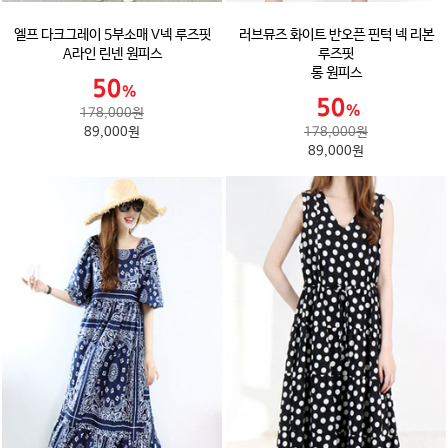
엘프 다크그레이 5부소매 V넥 루즈핏
러브뮤즈 화이트 반오픈 핀턱 넥 리본
A라인 린넨 원피스
루즈핏
롱 원피스
178,000원
89,000원
178,000원
89,000원