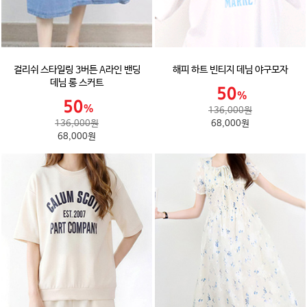
걸리쉬 스타일링 3버튼 A라인 밴딩
해피 하트 빈티지 데님 야구모자
데님 롱 스커트
136,000원
136,000원
68,000원
68,000원