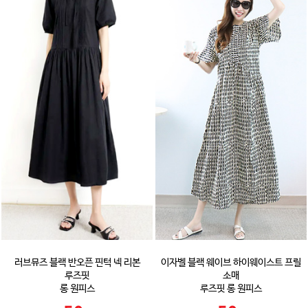
러브뮤즈 블랙 반오픈 핀턱 넥 리본
이자벨 블랙 웨이브 하이웨이스트 프릴
루즈핏
소매
롱 원피스
루즈핏 롱 원피스