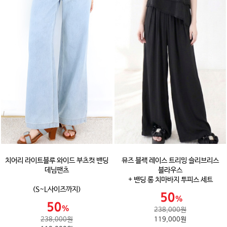
치어리 라이트블루 와이드 부츠컷 밴딩
뮤즈 블랙 레이스 트리밍 슬리브리스
데님팬츠
블라우스
+ 밴딩 롱 치마바지 투피스 세트
(S~L사이즈까지)
238,000원
238,000원
119,000원