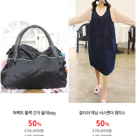
퍼팩트 블랙 간지 숄더bag
걸리쉬 데님 서스펜더 원피스
276,000원
276,000원