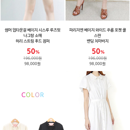
썸머 업타운걸 베이지 시스루 루즈핏
파리지엔 베이지 와이드 주름 포켓 쿨
나그랑 소매
스판
허리 스트링 후드 점퍼
밴딩 치마바지
196,000원
196,000원
98,000원
98,000원