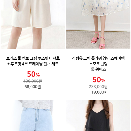
브리즈 쿨 엠보 크림 루즈핏 티셔츠
러빙유 크림 플라워 양면 스퀘어넥
+ 루즈핏 4부 트레이닝 팬츠 세트
스모크 밴딩
롱 원피스
136,000원
68,000원
238,000원
119,000원