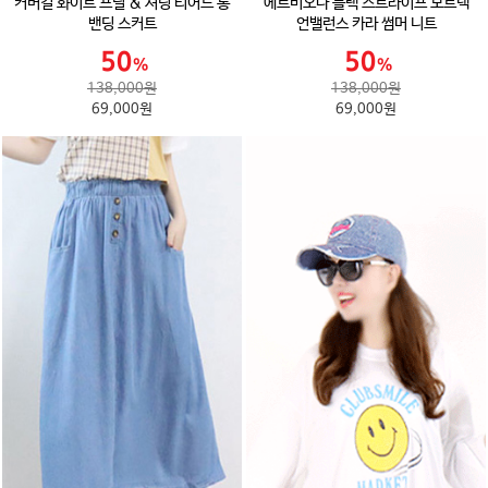
커버걸 화이트 프릴 & 셔링 티어드 롱
에르비오나 블랙 스트라이프 보트넥
밴딩 스커트
언밸런스 카라 썸머 니트
138,000원
138,000원
69,000원
69,000원