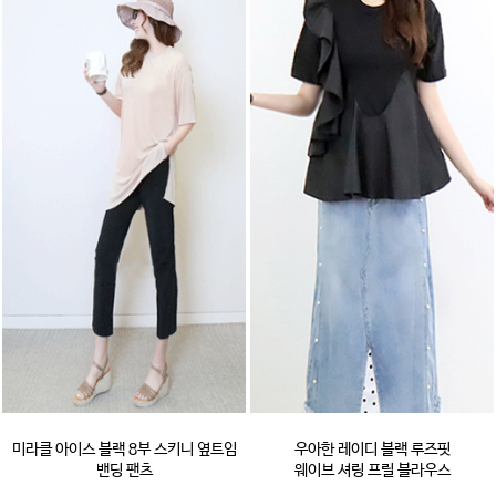
미라클 아이스 블랙 8부 스키니 옆트임
우아한 레이디 블랙 루즈핏
밴딩 팬츠
웨이브 셔링 프릴 블라우스