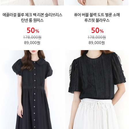
에끌라걸 블루 체크 백 리본 슬리브리스
퓨어 버블 블랙 도트 벌룬 소매
린넨 롱 원피스
루즈핏 블라우스
178,000원
178,000원
89,000원
89,000원