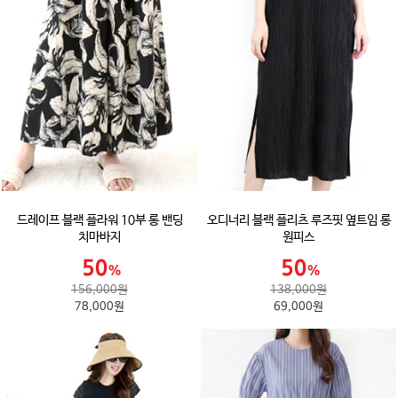
드레이프 블랙 플라워 10부 롱 밴딩
오디너리 블랙 플리츠 루즈핏 옆트임 롱
치마바지
원피스
156,000원
138,000원
78,000원
69,000원