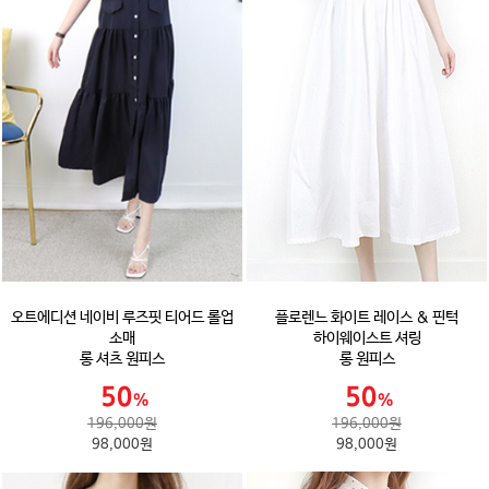
오트에디션 네이비 루즈핏 티어드 롤업
플로렌느 화이트 레이스 & 핀턱
소매
하이웨이스트 셔링
롱 셔츠 원피스
롱 원피스
196,000원
196,000원
98,000원
98,000원