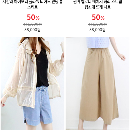
샤랄라 아이보리 플라워 티어드 밴딩 롱
썸머 멜로디 베이지 허리 스트랩
스커트
캡소매 뜨개 니트
116,000원
116,000원
58,000원
58,000원