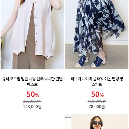
큐티 오트밀 밑단 셔링 단추 박시한 린넨
러브미 네이비 플라워 쉬폰 밴딩 롱
베스트
스커트
296,000원
156,000원
148,000원
78,000원