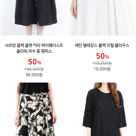
샤르망 블랙 플랫 카라 하이웨이스트
세린 엘레강스 블랙 프릴 블라우스
플라워 자수 롱 원피스
158,000원
196,000원
79,000원
98,000원