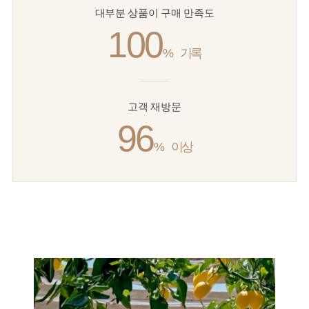
대부분 상품이 구매 만족도
100
%
기록
고객 재방문
96
%
이상