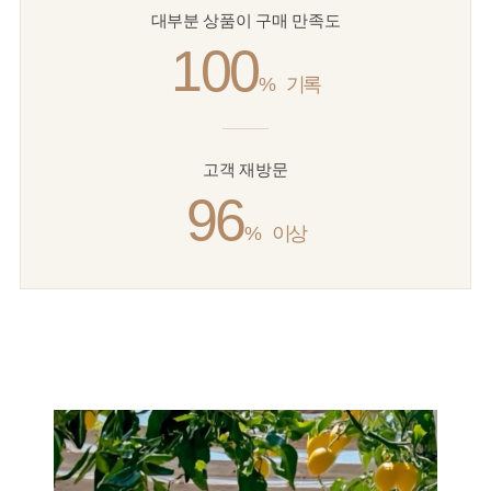
대부분 상품이 구매 만족도
100
%
기록
고객 재방문
96
%
이상