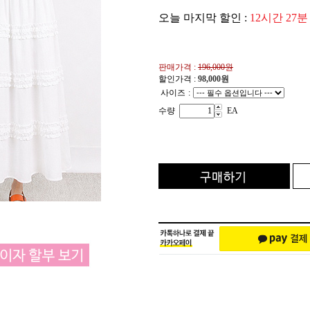
오늘 마지막 할인 :
12시간 27분
판매가격 :
196,000원
할인가격 :
98,000
원
사이즈
:
수량
EA