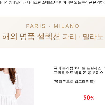
베이직&데일리
77사이즈
민소매
MD추천아이템
오늘본상품
문의하
PARIS · MILANO
해외 명품 셀렉션
파리 · 밀라노
퓨어 블라썸 화이트 프린세스 
프릴 티어드 백 리본 롱 원피스
(옆리본으로 업그레이드)