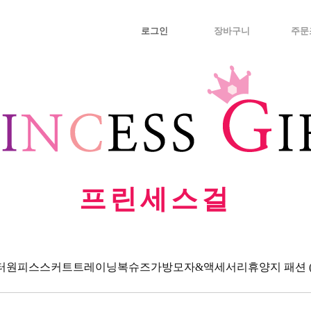
로그인
장바구니
주문
프린세스걸
터
원피스
스커트
트레이닝복
슈즈
가방
모자&액세서리
휴양지 패션 (Va