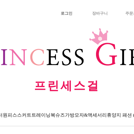
로그인
장바구니
주문
프린세스걸
터
원피스
스커트
트레이닝복
슈즈
가방
모자&액세서리
휴양지 패션 (Va