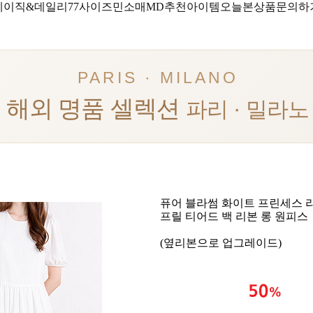
베이직&데일리
77사이즈
민소매
MD추천아이템
오늘본상품
문의하
PARIS · MILANO
해외 명품 셀렉션
파리 · 밀라노
퓨어 블라썸 화이트 프린세스 
프릴 티어드 백 리본 롱 원피스
(옆리본으로 업그레이드)