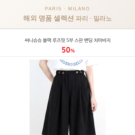
PARIS · MILANO
해외 명품 셀렉션
파리 · 밀라노
써니슈슈 블랙 루즈핏 5부 스판 밴딩 치마바지