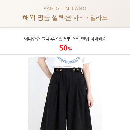
PARIS · MILANO
해외 명품 셀렉션
파리 · 밀라노
써니슈슈 블랙 루즈핏 5부 스판 밴딩 치마바지