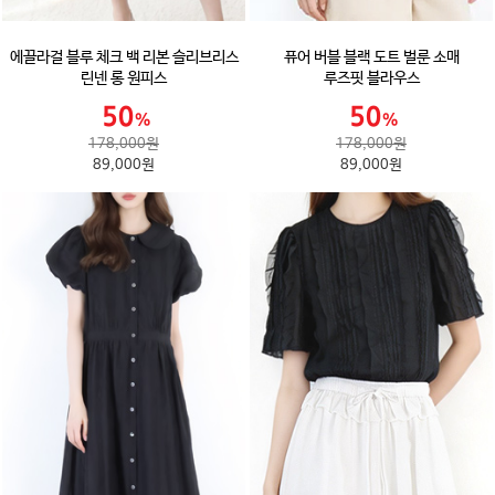
에끌라걸 블루 체크 백 리본 슬리브리스
퓨어 버블 블랙 도트 벌룬 소매
린넨 롱 원피스
루즈핏 블라우스
178,000원
178,000원
89,000원
89,000원