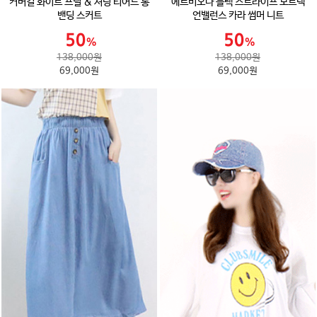
커버걸 화이트 프릴 & 셔링 티어드 롱
에르비오나 블랙 스트라이프 보트넥
밴딩 스커트
언밸런스 카라 썸머 니트
138,000원
138,000원
69,000원
69,000원