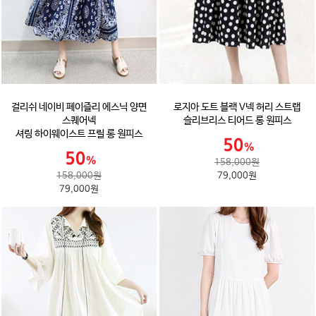
걸리쉬 네이비 페이즐리 에스닉 양면
로지아 도트 블랙 V넥 허리 스트랩
스퀘어넥
슬리브리스 티어드 롱 원피스
셔링 하이웨이스트 프릴 롱 원피스
158,000원
158,000원
79,000원
79,000원