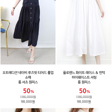
오트에디션 네이비 루즈핏 티어드 롤업
플로렌느 화이트 레이스 & 핀턱
소매
하이웨이스트 셔링
롱 셔츠 원피스
롱 원피스
196,000원
196,000원
98,000원
98,000원