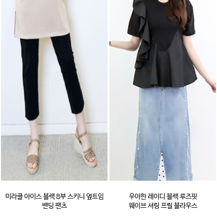
미라클 아이스 블랙 8부 스키니 옆트임
우아한 레이디 블랙 루즈핏
밴딩 팬츠
웨이브 셔링 프릴 블라우스