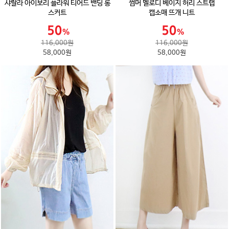
샤랄라 아이보리 플라워 티어드 밴딩 롱
썸머 멜로디 베이지 허리 스트랩
스커트
캡소매 뜨개 니트
116,000원
116,000원
58,000원
58,000원