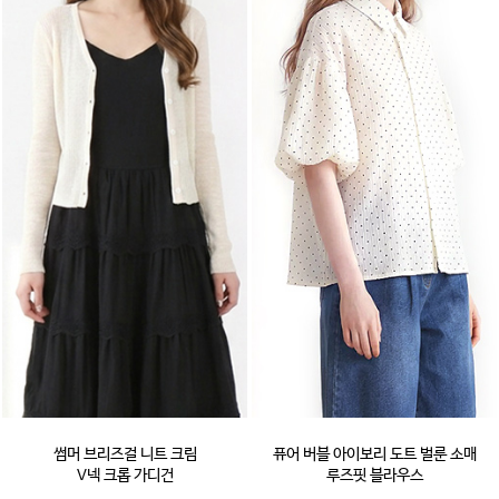
썸머 브리즈걸 니트 크림
퓨어 버블 아이보리 도트 벌룬 소매
V넥 크롭 가디건
루즈핏 블라우스