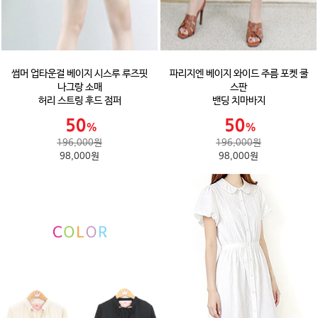
썸머 업타운걸 베이지 시스루 루즈핏
파리지엔 베이지 와이드 주름 포켓 쿨
나그랑 소매
스판
허리 스트링 후드 점퍼
밴딩 치마바지
196,000원
196,000원
98,000원
98,000원