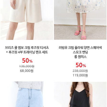
브리즈 쿨 엠보 크림 루즈핏 티셔츠
러빙유 크림 플라워 양면 스퀘어넥
+ 루즈핏 4부 트레이닝 팬츠 세트
스모크 밴딩
롱 원피스
136,000원
68,000원
238,000원
119,000원