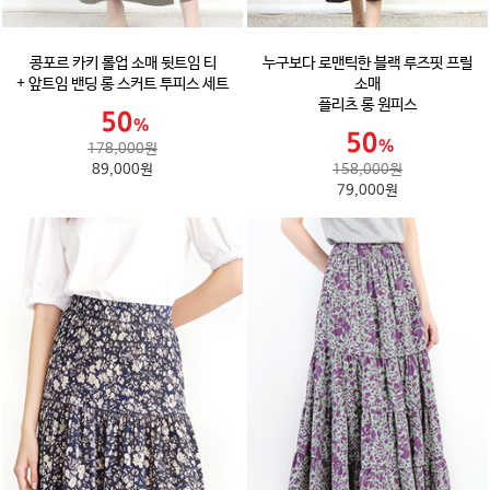
콩포르 카키 롤업 소매 뒷트임 티
누구보다 로맨틱한 블랙 루즈핏 프릴
+ 앞트임 밴딩 롱 스커트 투피스 세트
소매
플리츠 롱 원피스
178,000원
89,000원
158,000원
79,000원