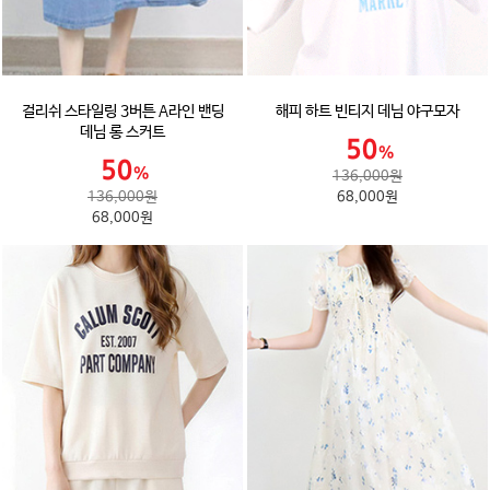
걸리쉬 스타일링 3버튼 A라인 밴딩
해피 하트 빈티지 데님 야구모자
데님 롱 스커트
136,000원
136,000원
68,000원
68,000원