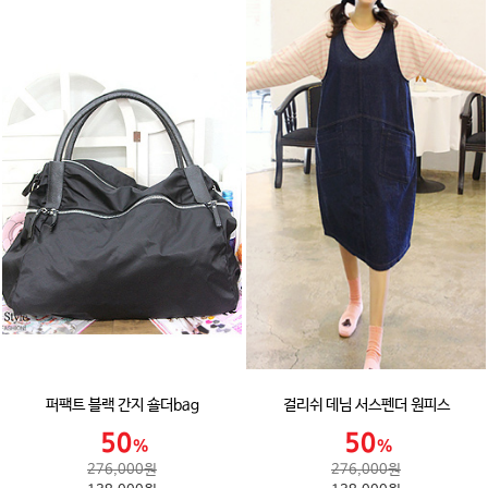
퍼팩트 블랙 간지 숄더bag
걸리쉬 데님 서스펜더 원피스
276,000원
276,000원