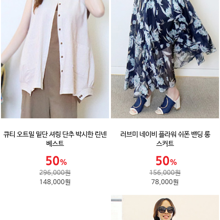
큐티 오트밀 밑단 셔링 단추 박시한 린넨
러브미 네이비 플라워 쉬폰 밴딩 롱
베스트
스커트
296,000원
156,000원
148,000원
78,000원