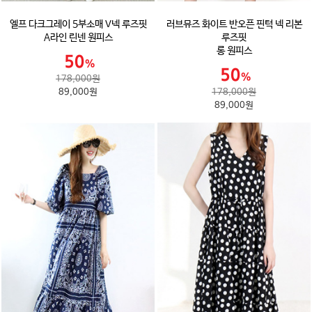
엘프 다크그레이 5부소매 V넥 루즈핏
러브뮤즈 화이트 반오픈 핀턱 넥 리본
A라인 린넨 원피스
루즈핏
롱 원피스
178,000원
89,000원
178,000원
89,000원