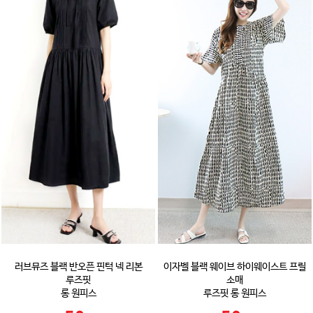
러브뮤즈 블랙 반오픈 핀턱 넥 리본
이자벨 블랙 웨이브 하이웨이스트 프릴
루즈핏
소매
롱 원피스
루즈핏 롱 원피스