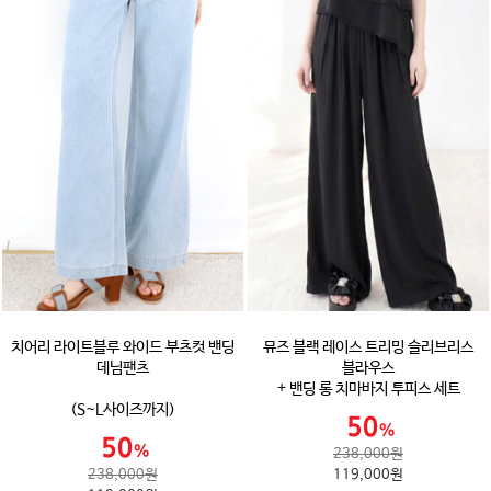
치어리 라이트블루 와이드 부츠컷 밴딩
뮤즈 블랙 레이스 트리밍 슬리브리스
데님팬츠
블라우스
+ 밴딩 롱 치마바지 투피스 세트
(S~L사이즈까지)
238,000원
238,000원
119,000원