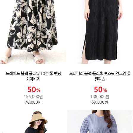
드레이프 블랙 플라워 10부 롱 밴딩
오디너리 블랙 플리츠 루즈핏 옆트임 롱
치마바지
원피스
156,000원
138,000원
78,000원
69,000원