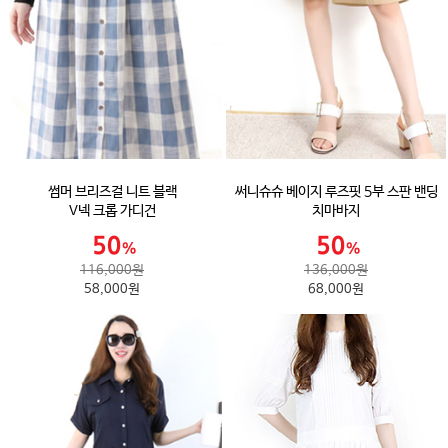
썸머 브리즈걸 니트 블랙
써니슈슈 베이지 루즈핏 5부 스판 밴딩
V넥 크롭 가디건
치마바지
116,000원
136,000원
58,000원
68,000원