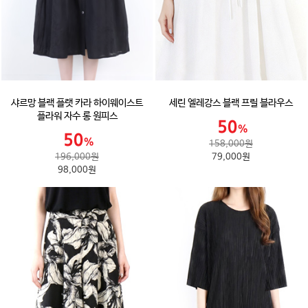
샤르망 블랙 플랫 카라 하이웨이스트
세린 엘레강스 블랙 프릴 블라우스
플라워 자수 롱 원피스
158,000원
196,000원
79,000원
98,000원