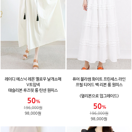
레이디 에스닉 레몬 옐로우 날개소매
퓨어 블라썸 화이트 프린세스 라인
V트임넥
프릴 티어드 백 리본 롱 원피스
태슬리본 루즈핏 롱 린넨 원피스
(옆리본으로 업그레이드)
196,000원
98,000원
196,000원
98,000원