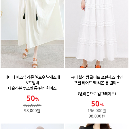
레이디 에스닉 레몬 옐로우 날개소매
퓨어 블라썸 화이트 프린세스 라인
V트임넥
프릴 티어드 백 리본 롱 원피스
태슬리본 루즈핏 롱 린넨 원피스
(옆리본으로 업그레이드)
196,000원
98,000원
196,000원
98,000원