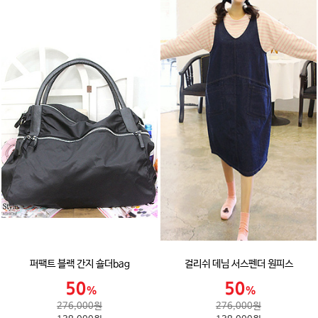
퍼팩트 블랙 간지 숄더bag
걸리쉬 데님 서스펜더 원피스
276,000원
276,000원