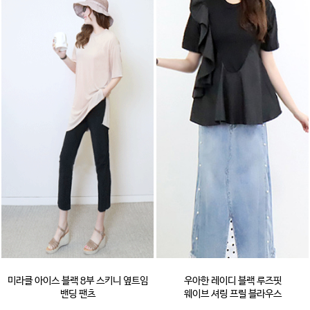
미라클 아이스 블랙 8부 스키니 옆트임
우아한 레이디 블랙 루즈핏
밴딩 팬츠
웨이브 셔링 프릴 블라우스