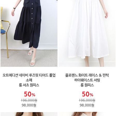
오트에디션 네이비 루즈핏 티어드 롤업
플로렌느 화이트 레이스 & 핀턱
소매
하이웨이스트 셔링
롱 셔츠 원피스
롱 원피스
196,000원
196,000원
98,000원
98,000원