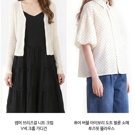
썸머 브리즈걸 니트 크림
퓨어 버블 아이보리 도트 벌룬 소매
V넥 크롭 가디건
루즈핏 블라우스