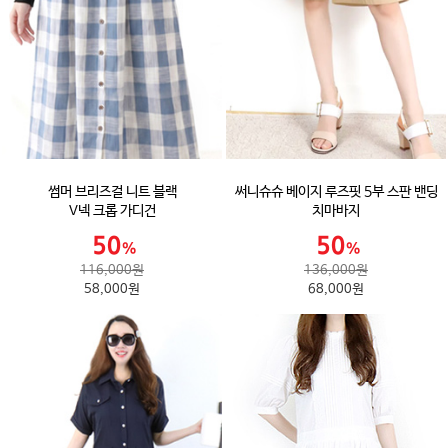
썸머 브리즈걸 니트 블랙
써니슈슈 베이지 루즈핏 5부 스판 밴딩
V넥 크롭 가디건
치마바지
116,000원
136,000원
58,000원
68,000원