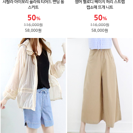
샤랄라 아이보리 플라워 티어드 밴딩 롱
썸머 멜로디 베이지 허리 스트랩
스커트
캡소매 뜨개 니트
116,000원
116,000원
58,000원
58,000원