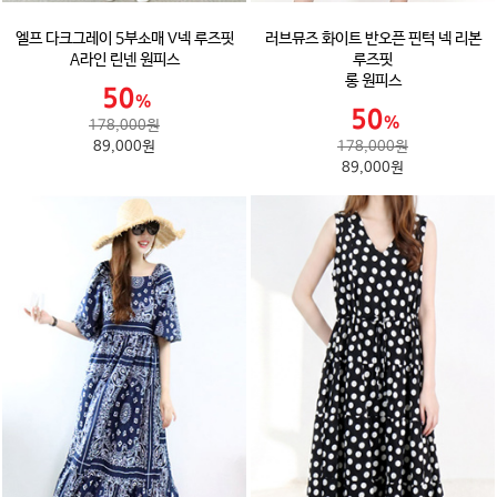
엘프 다크그레이 5부소매 V넥 루즈핏
러브뮤즈 화이트 반오픈 핀턱 넥 리본
A라인 린넨 원피스
루즈핏
롱 원피스
178,000원
89,000원
178,000원
89,000원