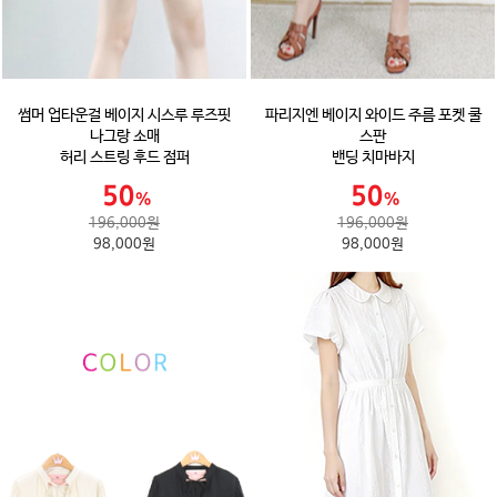
썸머 업타운걸 베이지 시스루 루즈핏
파리지엔 베이지 와이드 주름 포켓 쿨
나그랑 소매
스판
허리 스트링 후드 점퍼
밴딩 치마바지
196,000원
196,000원
98,000원
98,000원