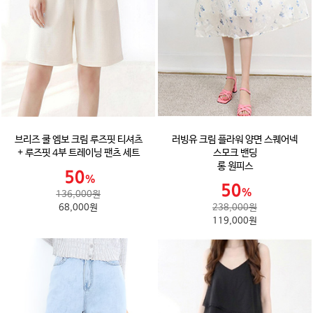
브리즈 쿨 엠보 크림 루즈핏 티셔츠
러빙유 크림 플라워 양면 스퀘어넥
+ 루즈핏 4부 트레이닝 팬츠 세트
스모크 밴딩
롱 원피스
136,000원
68,000원
238,000원
119,000원