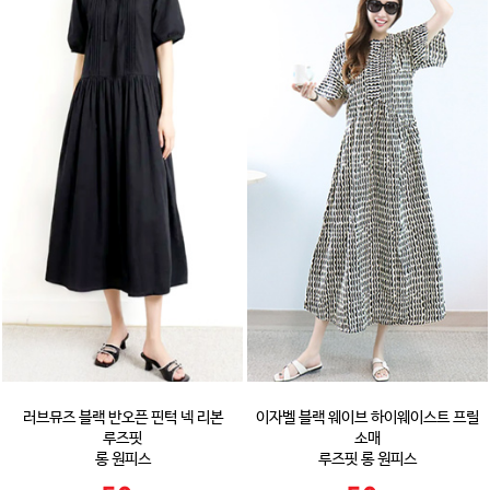
러브뮤즈 블랙 반오픈 핀턱 넥 리본
이자벨 블랙 웨이브 하이웨이스트 프릴
루즈핏
소매
롱 원피스
루즈핏 롱 원피스