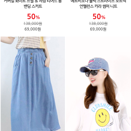
커버걸 화이트 프릴 & 셔링 티어드 롱
에르비오나 블랙 스트라이프 보트넥
밴딩 스커트
언밸런스 카라 썸머 니트
138,000원
138,000원
69,000원
69,000원