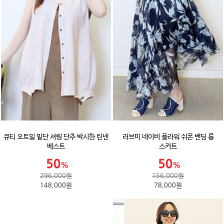
큐티 오트밀 밑단 셔링 단추 박시한 린넨
러브미 네이비 플라워 쉬폰 밴딩 롱
베스트
스커트
296,000원
156,000원
148,000원
78,000원