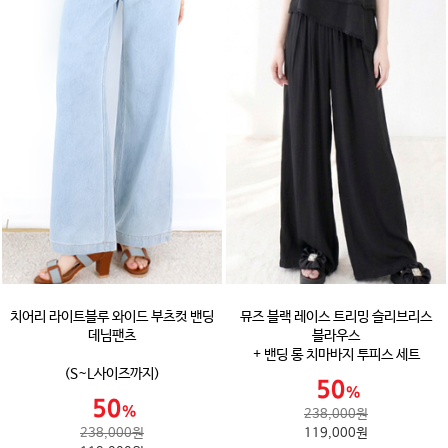
치어리 라이트블루 와이드 부츠컷 밴딩
뮤즈 블랙 레이스 트리밍 슬리브리스
데님팬츠
블라우스
+ 밴딩 롱 치마바지 투피스 세트
(S~L사이즈까지)
238,000원
238,000원
119,000원