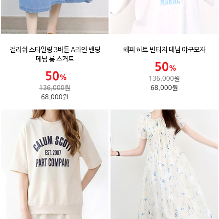
걸리쉬 스타일링 3버튼 A라인 밴딩
해피 하트 빈티지 데님 야구모자
데님 롱 스커트
136,000원
136,000원
68,000원
68,000원