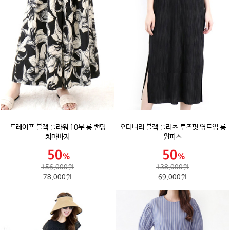
드레이프 블랙 플라워 10부 롱 밴딩
오디너리 블랙 플리츠 루즈핏 옆트임 롱
치마바지
원피스
156,000원
138,000원
78,000원
69,000원