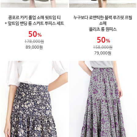
콩포르 카키 롤업 소매 뒷트임 티
누구보다 로맨틱한 블랙 루즈핏 프릴
+ 앞트임 밴딩 롱 스커트 투피스 세트
소매
플리츠 롱 원피스
178,000원
89,000원
158,000원
79,000원