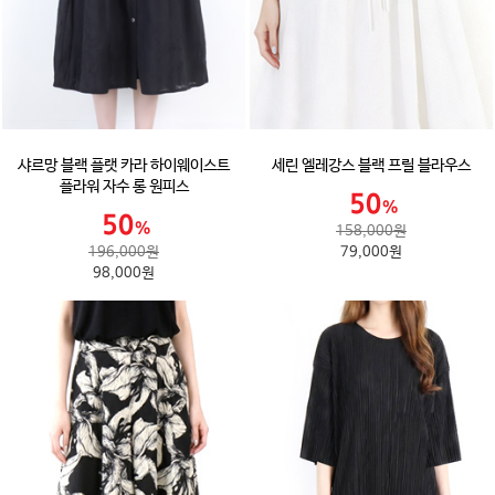
샤르망 블랙 플랫 카라 하이웨이스트
세린 엘레강스 블랙 프릴 블라우스
플라워 자수 롱 원피스
158,000원
196,000원
79,000원
98,000원