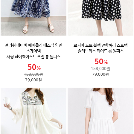
걸리쉬 네이비 페이즐리 에스닉 양면
로지아 도트 블랙 V넥 허리 스트랩
스퀘어넥
슬리브리스 티어드 롱 원피스
셔링 하이웨이스트 프릴 롱 원피스
158,000원
158,000원
79,000원
79,000원