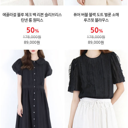
에끌라걸 블루 체크 백 리본 슬리브리스
퓨어 버블 블랙 도트 벌룬 소매
린넨 롱 원피스
루즈핏 블라우스
178,000원
178,000원
89,000원
89,000원