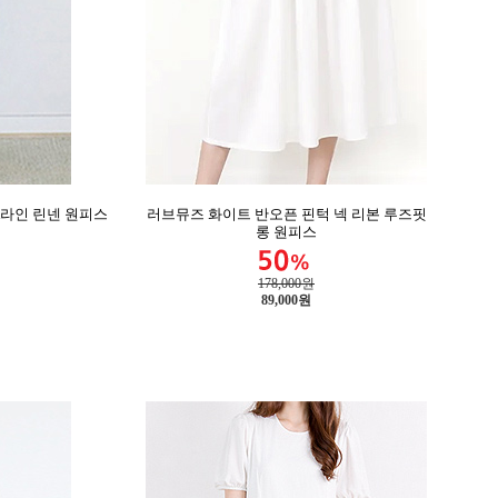
A라인 린넨 원피스
러브뮤즈 화이트 반오픈 핀턱 넥 리본 루즈핏
롱 원피스
178,000원
89,000
원