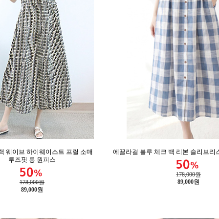
랙 웨이브 하이웨이스트 프릴 소매
에끌라걸 블루 체크 백 리본 슬리브리스
루즈핏 롱 원피스
178,000원
89,000
원
178,000원
89,000
원