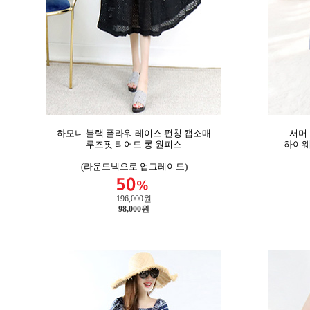
하모니 블랙 플라워 레이스 펀칭 캡소매
서머
루즈핏 티어드 롱 원피스
하이웨
(라운드넥으로 업그레이드)
196,000원
98,000
원