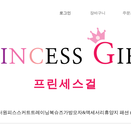
로그인
장바구니
주문
프린세스걸
터
원피스
스커트
트레이닝복
슈즈
가방
모자&액세서리
휴양지 패션 (Va