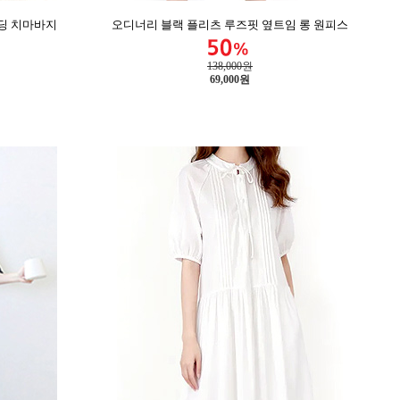
밴딩 치마바지
오디너리 블랙 플리츠 루즈핏 옆트임 롱 원피스
138,000원
69,000
원