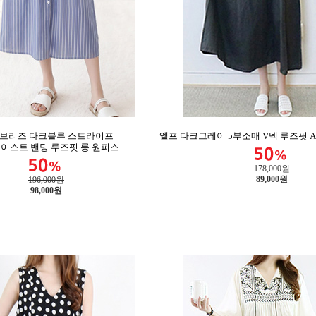
 브리즈 다크블루 스트라이프
엘프 다크그레이 5부소매 V넥 루즈핏 
이스트 밴딩 루즈핏 롱 원피스
178,000원
89,000
원
196,000원
98,000
원