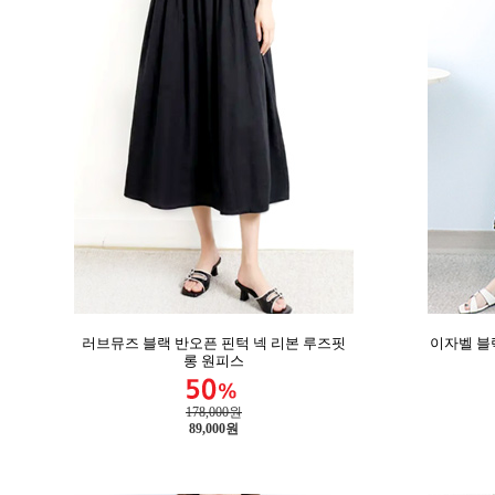
러브뮤즈 블랙 반오픈 핀턱 넥 리본 루즈핏
이자벨 블
롱 원피스
178,000원
89,000
원