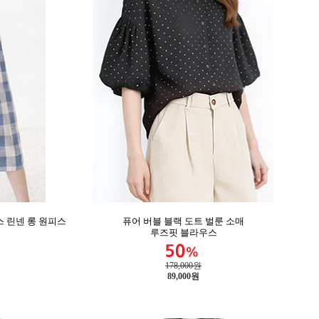
 린넨 롱 원피스
퓨어 버블 블랙 도트 벌룬 소매
루즈핏 블라우스
178,000원
89,000
원