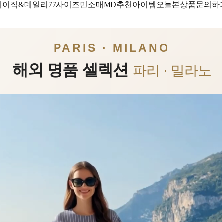
베이직&데일리
77사이즈
민소매
MD추천아이템
오늘본상품
문의하
PARIS · MILANO
해외 명품 셀렉션
파리 · 밀라노