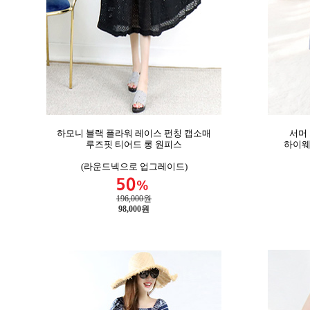
하모니 블랙 플라워 레이스 펀칭 캡소매
서머
루즈핏 티어드 롱 원피스
하이웨
(라운드넥으로 업그레이드)
196,000원
98,000
원