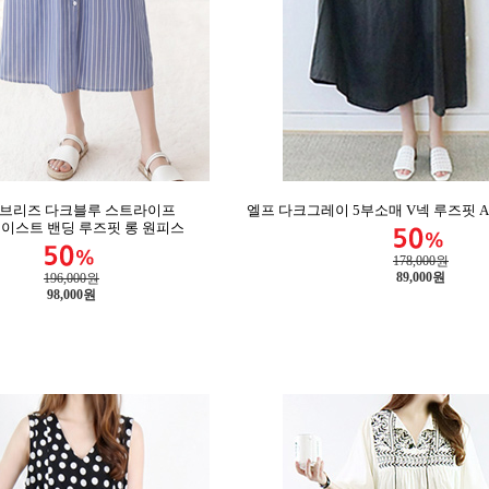
 브리즈 다크블루 스트라이프
엘프 다크그레이 5부소매 V넥 루즈핏 
이스트 밴딩 루즈핏 롱 원피스
178,000원
89,000
원
196,000원
98,000
원