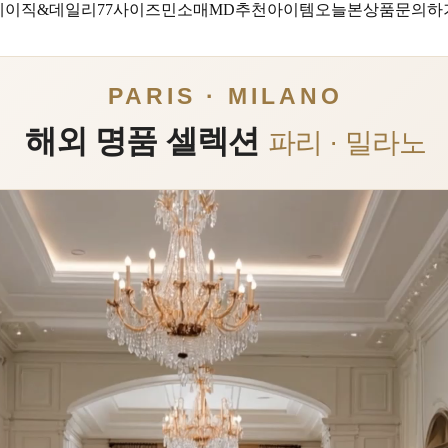
베이직&데일리
77사이즈
민소매
MD추천아이템
오늘본상품
문의하
PARIS · MILANO
해외 명품 셀렉션
파리 · 밀라노