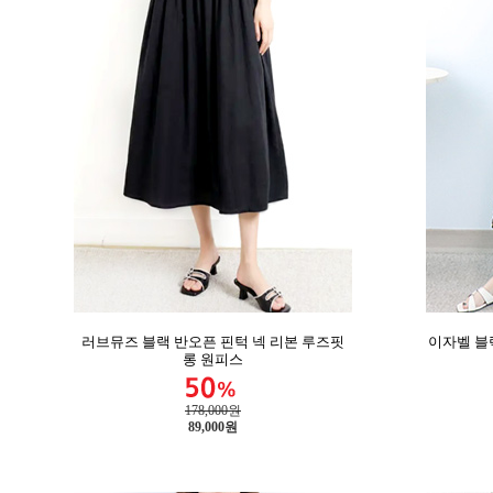
러브뮤즈 블랙 반오픈 핀턱 넥 리본 루즈핏
이자벨 블
롱 원피스
178,000원
89,000
원