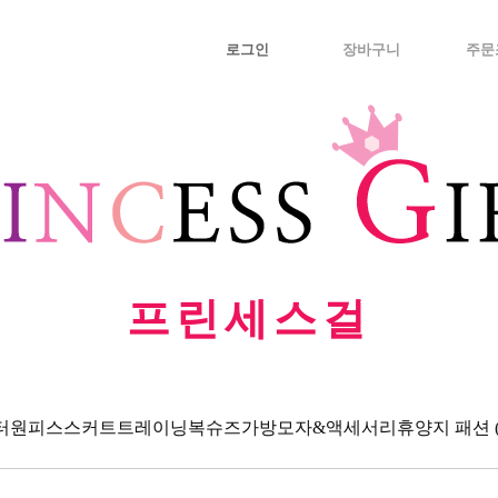
로그인
장바구니
주문
프린세스걸
터
원피스
스커트
트레이닝복
슈즈
가방
모자&액세서리
휴양지 패션 (Va