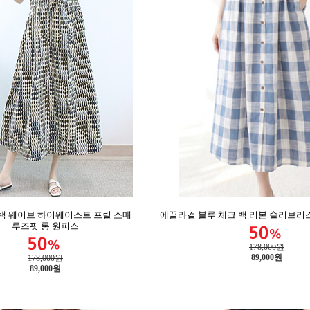
랙 웨이브 하이웨이스트 프릴 소매
에끌라걸 블루 체크 백 리본 슬리브리스
루즈핏 롱 원피스
178,000원
89,000
원
178,000원
89,000
원