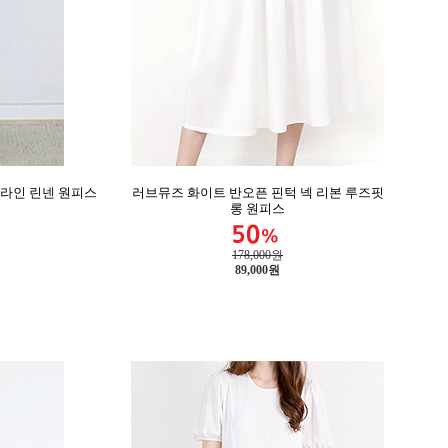
A라인 린넨 원피스
러브뮤즈 화이트 반오픈 핀턱 넥 리본 루즈핏
롱 원피스
178,000원
89,000
원