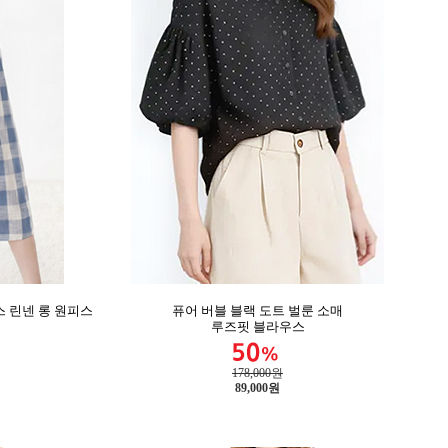
 린넨 롱 원피스
퓨어 버블 블랙 도트 벌룬 소매
루즈핏 블라우스
178,000원
89,000
원