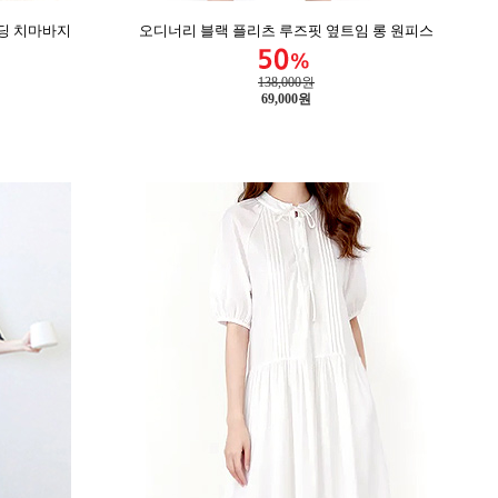
밴딩 치마바지
오디너리 블랙 플리츠 루즈핏 옆트임 롱 원피스
138,000원
69,000
원