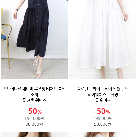
오트에디션 네이비 루즈핏 티어드 롤업
플로렌느 화이트 레이스 & 핀턱
소매
하이웨이스트 셔링
롱 셔츠 원피스
롱 원피스
196,000원
196,000원
98,000원
98,000원