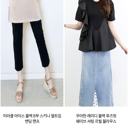
미라클 아이스 블랙 8부 스키니 옆트임
우아한 레이디 블랙 루즈핏
밴딩 팬츠
웨이브 셔링 프릴 블라우스