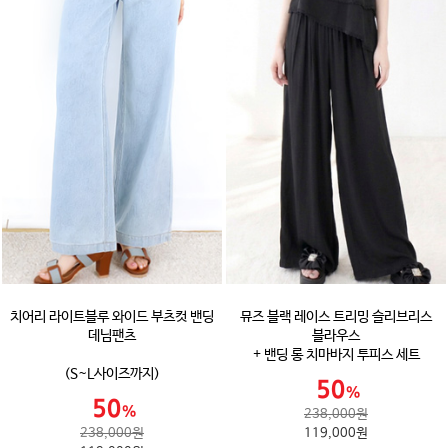
치어리 라이트블루 와이드 부츠컷 밴딩
뮤즈 블랙 레이스 트리밍 슬리브리스
데님팬츠
블라우스
+ 밴딩 롱 치마바지 투피스 세트
(S~L사이즈까지)
238,000원
238,000원
119,000원