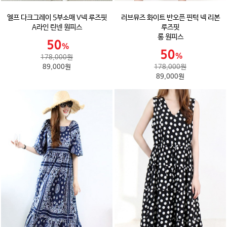
엘프 다크그레이 5부소매 V넥 루즈핏
러브뮤즈 화이트 반오픈 핀턱 넥 리본
A라인 린넨 원피스
루즈핏
롱 원피스
178,000원
89,000원
178,000원
89,000원