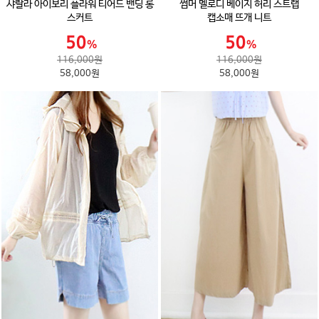
샤랄라 아이보리 플라워 티어드 밴딩 롱
썸머 멜로디 베이지 허리 스트랩
스커트
캡소매 뜨개 니트
116,000원
116,000원
58,000원
58,000원