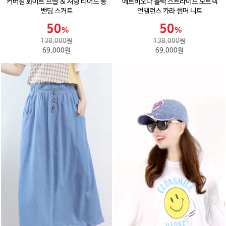
커버걸 화이트 프릴 & 셔링 티어드 롱
에르비오나 블랙 스트라이프 보트넥
밴딩 스커트
언밸런스 카라 썸머 니트
138,000원
138,000원
69,000원
69,000원