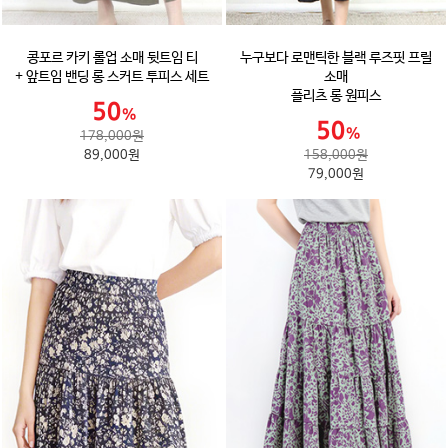
콩포르 카키 롤업 소매 뒷트임 티
누구보다 로맨틱한 블랙 루즈핏 프릴
+ 앞트임 밴딩 롱 스커트 투피스 세트
소매
플리츠 롱 원피스
178,000원
89,000원
158,000원
79,000원