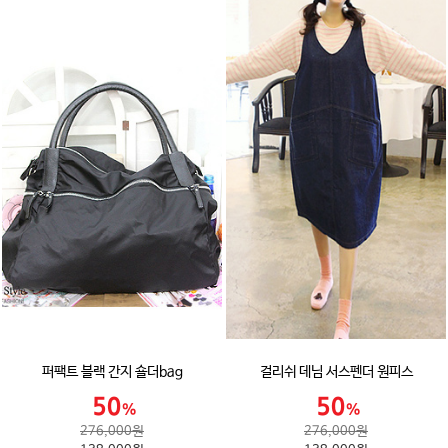
퍼팩트 블랙 간지 숄더bag
걸리쉬 데님 서스펜더 원피스
276,000원
276,000원