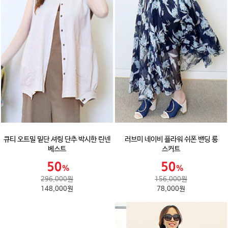
큐티 오트밀 밑단 셔링 단추 박시한 린넨
러브미 네이비 플라워 쉬폰 밴딩 롱
베스트
스커트
296,000원
156,000원
148,000원
78,000원