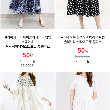
걸리쉬 네이비 페이즐리 에스닉 양면
로지아 도트 블랙 V넥 허리 스트랩
스퀘어넥
슬리브리스 티어드 롱 원피스
셔링 하이웨이스트 프릴 롱 원피스
158,000원
158,000원
79,000원
79,000원