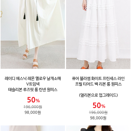
레이디 에스닉 레몬 옐로우 날개소매
퓨어 블라썸 화이트 프린세스 라인
V트임넥
프릴 티어드 백 리본 롱 원피스
태슬리본 루즈핏 롱 린넨 원피스
(옆리본으로 업그레이드)
196,000원
98,000원
196,000원
98,000원