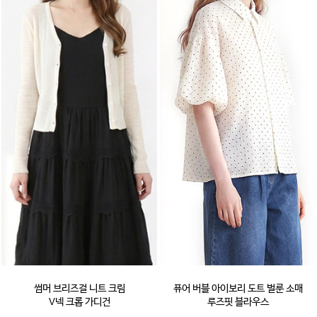
썸머 브리즈걸 니트 크림
퓨어 버블 아이보리 도트 벌룬 소매
V넥 크롭 가디건
루즈핏 블라우스