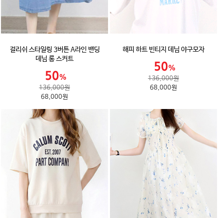
걸리쉬 스타일링 3버튼 A라인 밴딩
해피 하트 빈티지 데님 야구모자
데님 롱 스커트
136,000원
136,000원
68,000원
68,000원