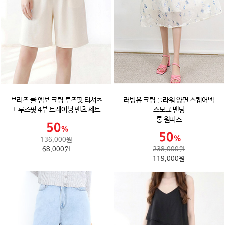
브리즈 쿨 엠보 크림 루즈핏 티셔츠
러빙유 크림 플라워 양면 스퀘어넥
+ 루즈핏 4부 트레이닝 팬츠 세트
스모크 밴딩
롱 원피스
136,000원
68,000원
238,000원
119,000원