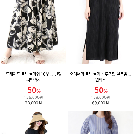
드레이프 블랙 플라워 10부 롱 밴딩
오디너리 블랙 플리츠 루즈핏 옆트임 롱
치마바지
원피스
156,000원
138,000원
78,000원
69,000원