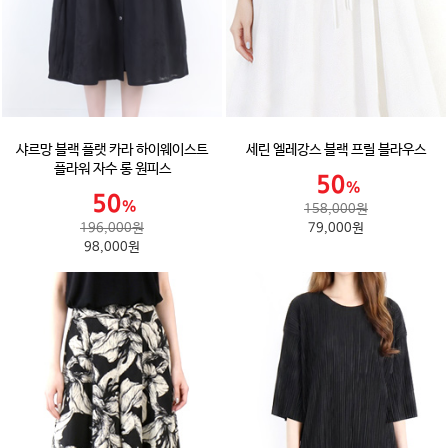
샤르망 블랙 플랫 카라 하이웨이스트
세린 엘레강스 블랙 프릴 블라우스
플라워 자수 롱 원피스
158,000원
196,000원
79,000원
98,000원