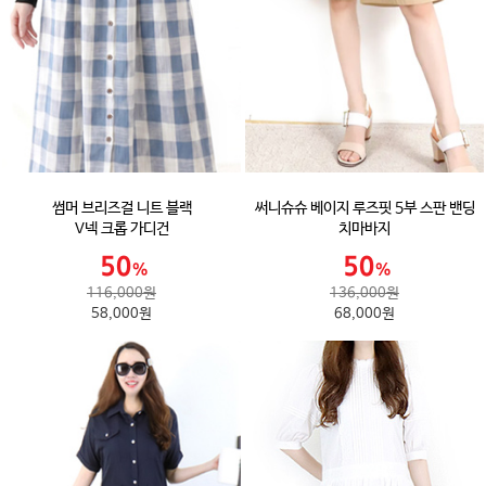
썸머 브리즈걸 니트 블랙
써니슈슈 베이지 루즈핏 5부 스판 밴딩
V넥 크롭 가디건
치마바지
116,000원
136,000원
58,000원
68,000원