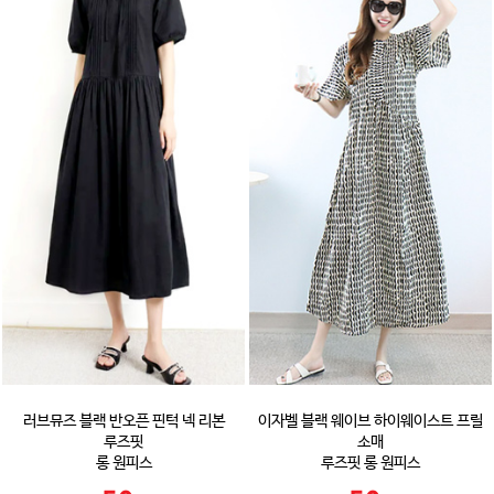
러브뮤즈 블랙 반오픈 핀턱 넥 리본
이자벨 블랙 웨이브 하이웨이스트 프릴
루즈핏
소매
롱 원피스
루즈핏 롱 원피스