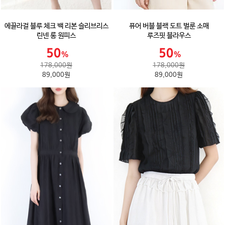
에끌라걸 블루 체크 백 리본 슬리브리스
퓨어 버블 블랙 도트 벌룬 소매
린넨 롱 원피스
루즈핏 블라우스
178,000원
178,000원
89,000원
89,000원