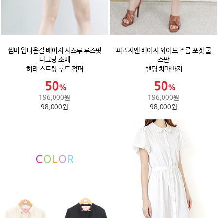
썸머 업타운걸 베이지 시스루 루즈핏
파리지엔 베이지 와이드 주름 포켓 쿨
나그랑 소매
스판
허리 스트링 후드 점퍼
밴딩 치마바지
196,000원
196,000원
98,000원
98,000원