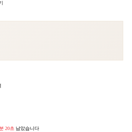
기
턱
8분 18초
남았습니다