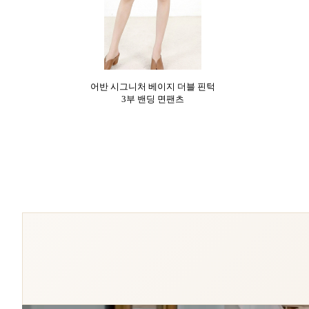
어반 시그니처 베이지 더블 핀턱
3부 밴딩 면팬츠