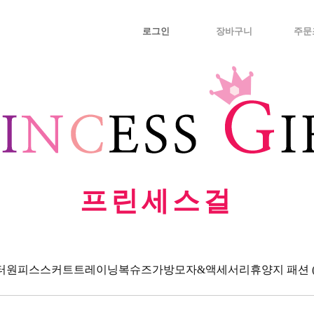
로그인
장바구니
주문
프린세스걸
터
원피스
스커트
트레이닝복
슈즈
가방
모자&액세서리
휴양지 패션 (Va