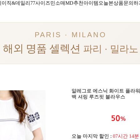
베이직&데일리
77사이즈
민소매
MD추천아이템
오늘본상품
문의하
PARIS · MILANO
해외 명품 셀렉션
파리 · 밀라노
알레그로 에스닉 화이트 플라워
백 셔링 루즈핏 블라우스
오늘 마지막 할인 :
07시간 14분