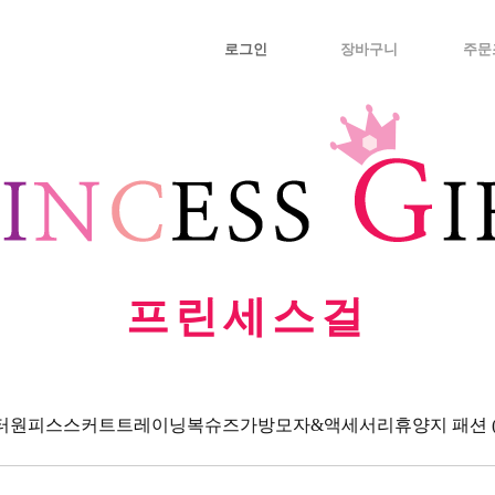
로그인
장바구니
주문
프린세스걸
터
원피스
스커트
트레이닝복
슈즈
가방
모자&액세서리
휴양지 패션 (Va