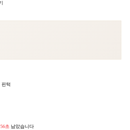
기
 핀턱
 54초
남았습니다