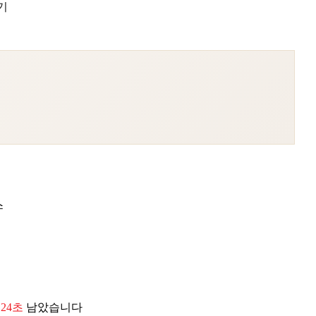
기
스
 22초
남았습니다