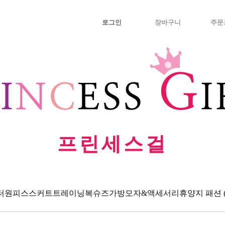
로그인
장바구니
주문
프린세스걸
터
원피스
스커트
트레이닝복
슈즈
가방
모자&액세서리
휴양지 패션 (Va