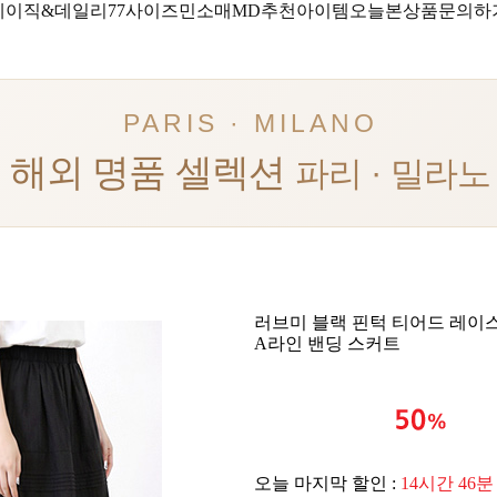
베이직&데일리
77사이즈
민소매
MD추천아이템
오늘본상품
문의하
PARIS · MILANO
해외 명품 셀렉션
파리 · 밀라노
러브미 블랙 핀턱 티어드 레이
A라인 밴딩 스커트
오늘 마지막 할인 :
14시간 46분