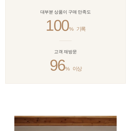
대부분 상품이 구매 만족도
100
%
기록
고객 재방문
96
%
이상