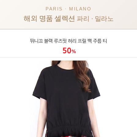
PARIS · MILANO
해외 명품 셀렉션
파리 · 밀라노
뛰니끄 블랙 루즈핏 허리 프릴 백 주름 티