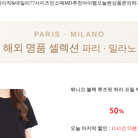
베이직&데일리
77사이즈
민소매
MD추천아이템
오늘본상품
문의하
PARIS · MILANO
해외 명품 셀렉션
파리 · 밀라노
뛰니끄 블랙 루즈핏 허리 프릴 
오늘 마지막 할인 :
11시간 55분