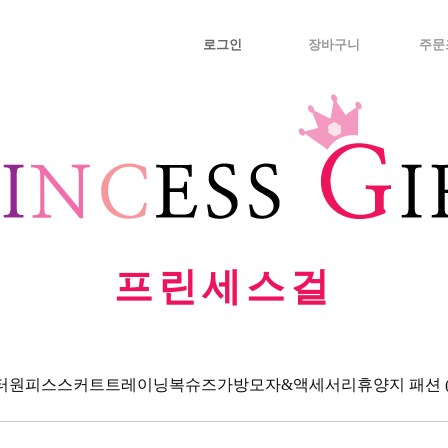
로그인
장바구니
주문
프린세스걸
터
원피스
스커트
트레이닝복
슈즈
가방
모자&액세서리
휴양지 패션 (Va