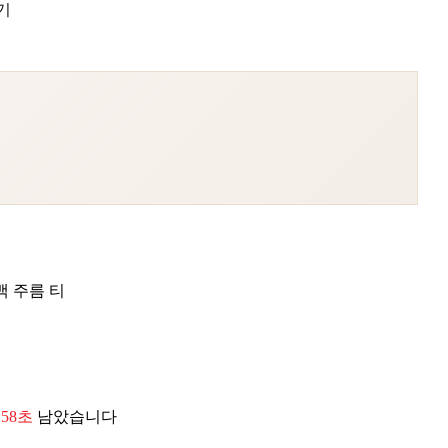
기
백 주름 티
 56초
남았습니다