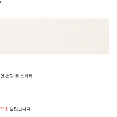
기
인 밴딩 롱 스커트
 27초
남았습니다