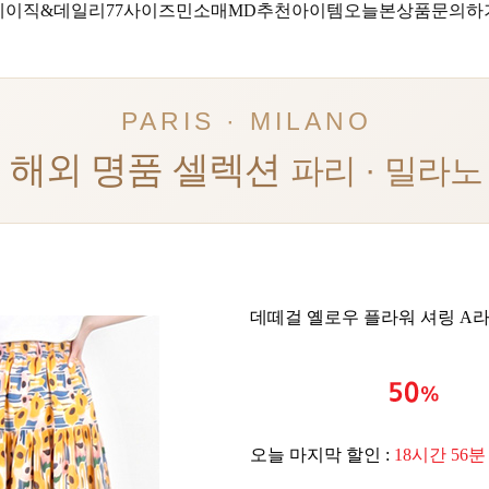
베이직&데일리
77사이즈
민소매
MD추천아이템
오늘본상품
문의하
PARIS · MILANO
해외 명품 셀렉션
파리 · 밀라노
데떼걸 옐로우 플라워 셔링 A라
오늘 마지막 할인 :
18시간 56분