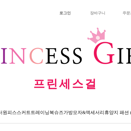
로그인
장바구니
주문
프린세스걸
터
원피스
스커트
트레이닝복
슈즈
가방
모자&액세서리
휴양지 패션 (Va