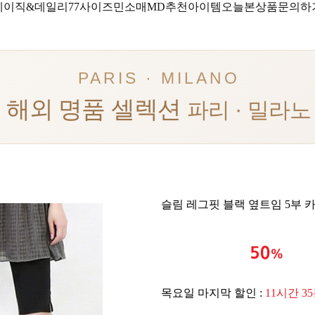
베이직&데일리
77사이즈
민소매
MD추천아이템
오늘본상품
문의하
PARIS · MILANO
해외 명품 셀렉션
파리 · 밀라노
슬림 레그핏 블랙 옆트임 5부 
목요일 마지막 할인 :
11시간 3