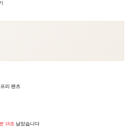
기
카프리 팬츠
5분 17초
남았습니다