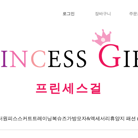
로그인
장바구니
주문
프린세스걸
터
원피스
스커트
트레이닝복
슈즈
가방
모자&액세서리
휴양지 패션 (Va