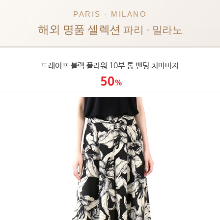
PARIS · MILANO
해외 명품 셀렉션
파리 · 밀라노
드레이프 블랙 플라워 10부 롱 밴딩 치마바지