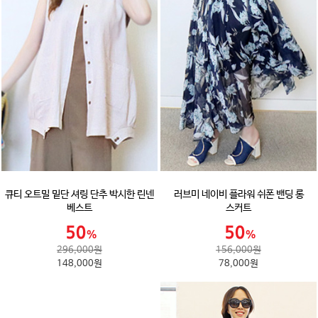
큐티 오트밀 밑단 셔링 단추 박시한 린넨
러브미 네이비 플라워 쉬폰 밴딩 롱
베스트
스커트
296,000원
156,000원
148,000원
78,000원