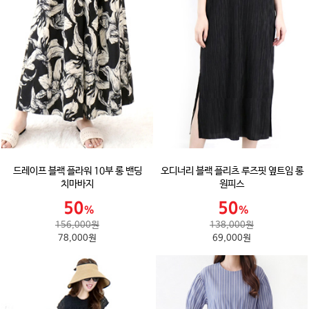
드레이프 블랙 플라워 10부 롱 밴딩
오디너리 블랙 플리츠 루즈핏 옆트임 롱
치마바지
원피스
156,000원
138,000원
78,000원
69,000원