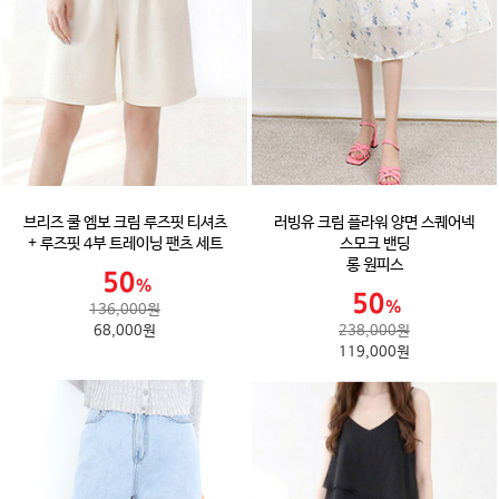
브리즈 쿨 엠보 크림 루즈핏 티셔츠
러빙유 크림 플라워 양면 스퀘어넥
+ 루즈핏 4부 트레이닝 팬츠 세트
스모크 밴딩
롱 원피스
136,000원
68,000원
238,000원
119,000원