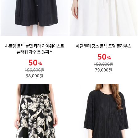
샤르망 블랙 플랫 카라 하이웨이스트
세린 엘레강스 블랙 프릴 블라우스
플라워 자수 롱 원피스
158,000원
196,000원
79,000원
98,000원