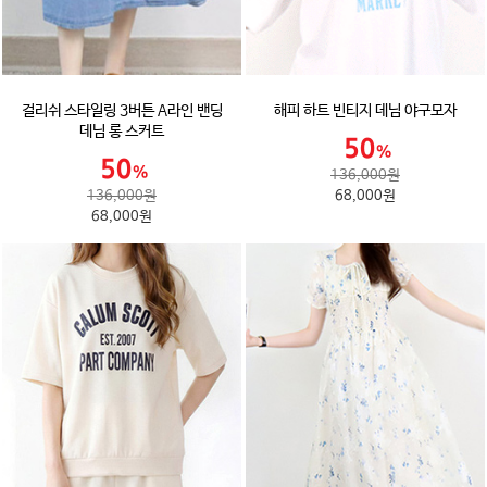
걸리쉬 스타일링 3버튼 A라인 밴딩
해피 하트 빈티지 데님 야구모자
데님 롱 스커트
136,000원
136,000원
68,000원
68,000원