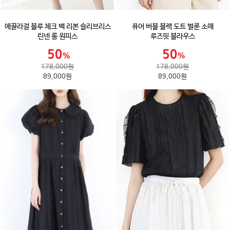
에끌라걸 블루 체크 백 리본 슬리브리스
퓨어 버블 블랙 도트 벌룬 소매
린넨 롱 원피스
루즈핏 블라우스
178,000원
178,000원
89,000원
89,000원