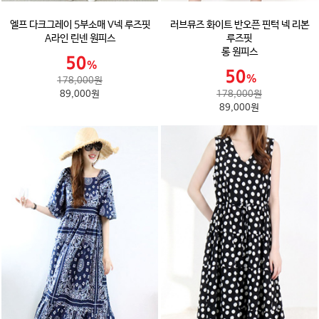
엘프 다크그레이 5부소매 V넥 루즈핏
러브뮤즈 화이트 반오픈 핀턱 넥 리본
A라인 린넨 원피스
루즈핏
롱 원피스
178,000원
89,000원
178,000원
89,000원