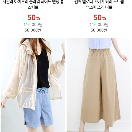
샤랄라 아이보리 플라워 티어드 밴딩 롱
썸머 멜로디 베이지 허리 스트랩
스커트
캡소매 뜨개 니트
116,000원
116,000원
58,000원
58,000원