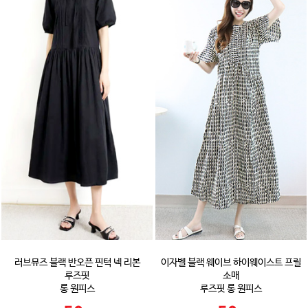
러브뮤즈 블랙 반오픈 핀턱 넥 리본
이자벨 블랙 웨이브 하이웨이스트 프릴
루즈핏
소매
롱 원피스
루즈핏 롱 원피스