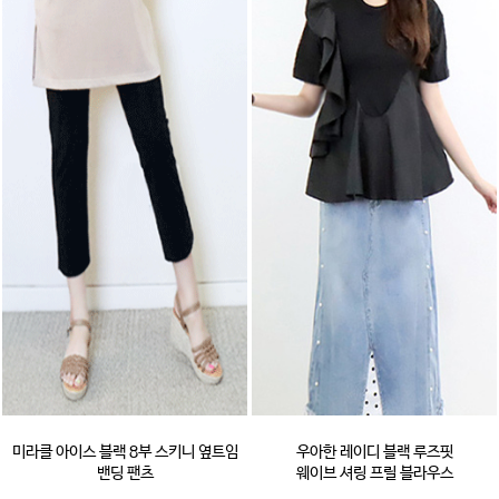
미라클 아이스 블랙 8부 스키니 옆트임
우아한 레이디 블랙 루즈핏
밴딩 팬츠
웨이브 셔링 프릴 블라우스