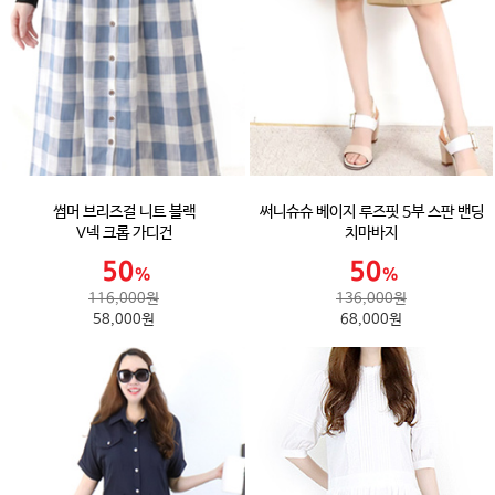
썸머 브리즈걸 니트 블랙
써니슈슈 베이지 루즈핏 5부 스판 밴딩
V넥 크롭 가디건
치마바지
116,000원
136,000원
58,000원
68,000원