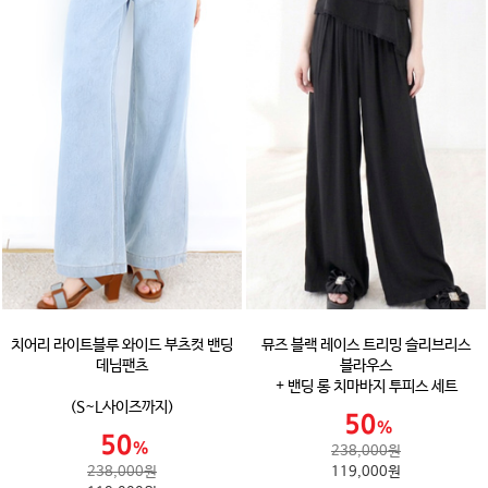
치어리 라이트블루 와이드 부츠컷 밴딩
뮤즈 블랙 레이스 트리밍 슬리브리스
데님팬츠
블라우스
+ 밴딩 롱 치마바지 투피스 세트
(S~L사이즈까지)
238,000원
238,000원
119,000원