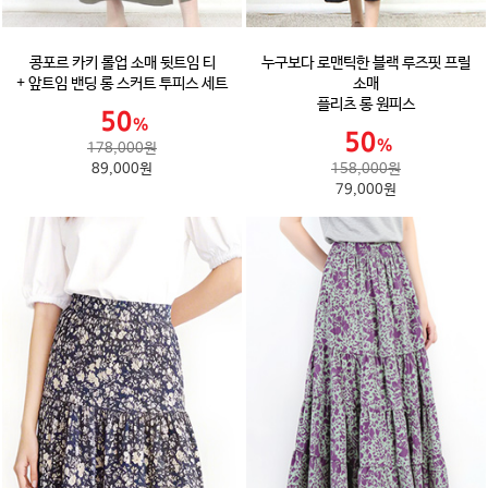
콩포르 카키 롤업 소매 뒷트임 티
누구보다 로맨틱한 블랙 루즈핏 프릴
+ 앞트임 밴딩 롱 스커트 투피스 세트
소매
플리츠 롱 원피스
178,000원
89,000원
158,000원
79,000원