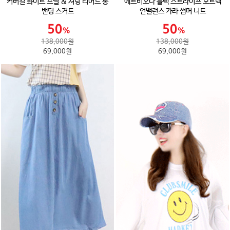
커버걸 화이트 프릴 & 셔링 티어드 롱
에르비오나 블랙 스트라이프 보트넥
밴딩 스커트
언밸런스 카라 썸머 니트
138,000원
138,000원
69,000원
69,000원