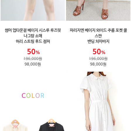
썸머 업타운걸 베이지 시스루 루즈핏
파리지엔 베이지 와이드 주름 포켓 쿨
나그랑 소매
스판
허리 스트링 후드 점퍼
밴딩 치마바지
196,000원
196,000원
98,000원
98,000원