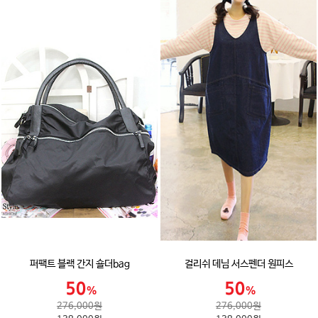
퍼팩트 블랙 간지 숄더bag
걸리쉬 데님 서스펜더 원피스
276,000원
276,000원