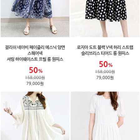
걸리쉬 네이비 페이즐리 에스닉 양면
로지아 도트 블랙 V넥 허리 스트랩
스퀘어넥
슬리브리스 티어드 롱 원피스
셔링 하이웨이스트 프릴 롱 원피스
158,000원
158,000원
79,000원
79,000원