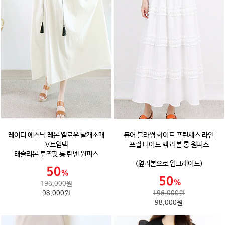
레이디 에스닉 레몬 옐로우 날개소매
퓨어 블라썸 화이트 프린세스 라인
V트임넥
프릴 티어드 백 리본 롱 원피스
태슬리본 루즈핏 롱 린넨 원피스
(옆리본으로 업그레이드)
196,000원
98,000원
196,000원
98,000원