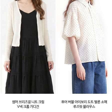
썸머 브리즈걸 니트 크림
퓨어 버블 아이보리 도트 벌룬 소매
V넥 크롭 가디건
루즈핏 블라우스