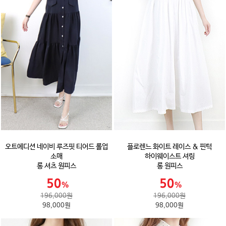
오트에디션 네이비 루즈핏 티어드 롤업
플로렌느 화이트 레이스 & 핀턱
소매
하이웨이스트 셔링
롱 셔츠 원피스
롱 원피스
196,000원
196,000원
98,000원
98,000원