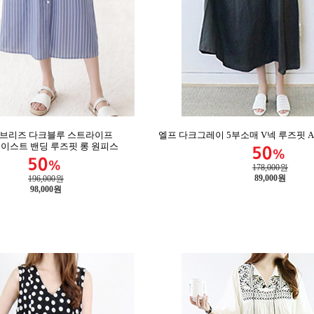
 브리즈 다크블루 스트라이프
엘프 다크그레이 5부소매 V넥 루즈핏 
이스트 밴딩 루즈핏 롱 원피스
178,000원
89,000
원
196,000원
98,000
원