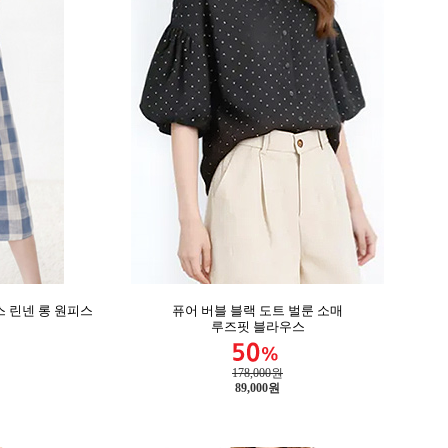
 린넨 롱 원피스
퓨어 버블 블랙 도트 벌룬 소매
루즈핏 블라우스
178,000원
89,000
원