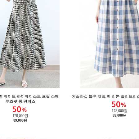
랙 웨이브 하이웨이스트 프릴 소매
에끌라걸 블루 체크 백 리본 슬리브리스
루즈핏 롱 원피스
178,000원
89,000
원
178,000원
89,000
원