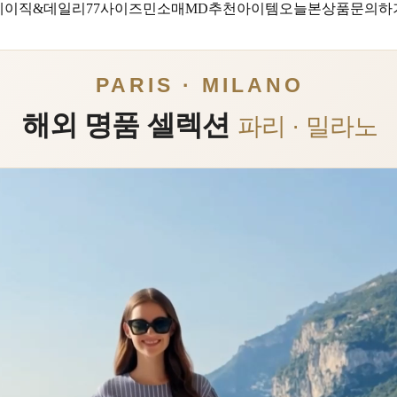
베이직&데일리
77사이즈
민소매
MD추천아이템
오늘본상품
문의하
PARIS · MILANO
해외 명품 셀렉션
파리 · 밀라노