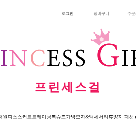
로그인
장바구니
주문
프린세스걸
터
원피스
스커트
트레이닝복
슈즈
가방
모자&액세서리
휴양지 패션 (Va