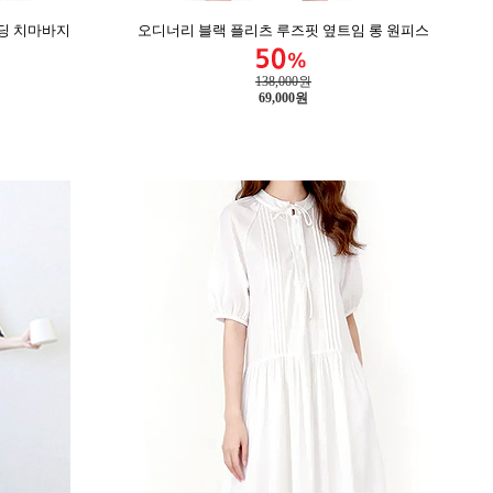
밴딩 치마바지
오디너리 블랙 플리츠 루즈핏 옆트임 롱 원피스
138,000원
69,000
원