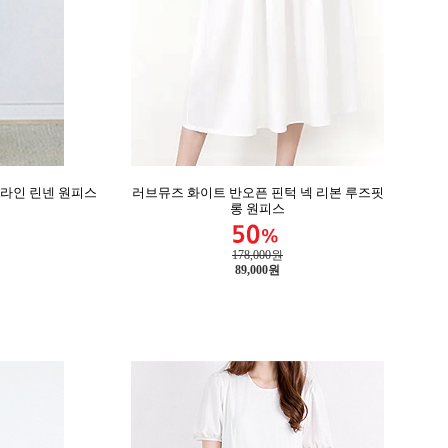
A라인 린넨 원피스
러브뮤즈 화이트 반오픈 핀턱 넥 리본 루즈핏
롱 원피스
178,000원
89,000
원