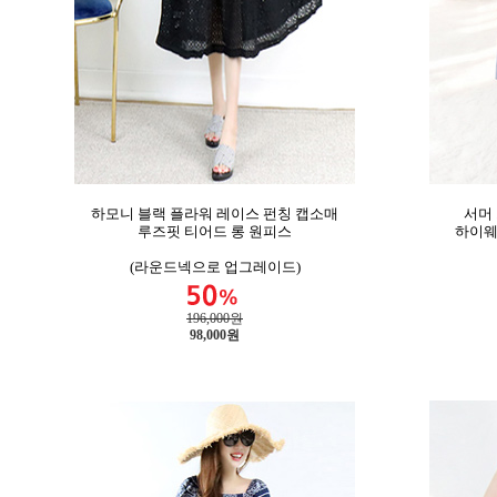
하모니 블랙 플라워 레이스 펀칭 캡소매
서머
루즈핏 티어드 롱 원피스
하이웨
(라운드넥으로 업그레이드)
196,000원
98,000
원