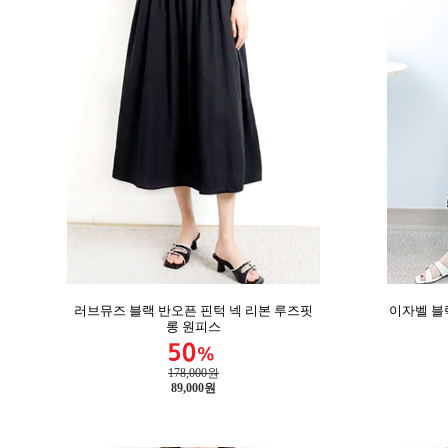
러브뮤즈 블랙 반오픈 핀턱 넥 리본 루즈핏
이자벨 블
롱 원피스
178,000원
89,000
원