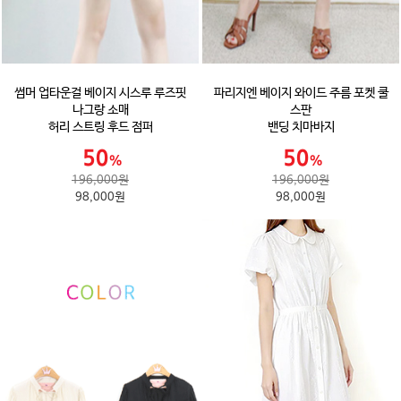
썸머 업타운걸 베이지 시스루 루즈핏
파리지엔 베이지 와이드 주름 포켓 쿨
나그랑 소매
스판
허리 스트링 후드 점퍼
밴딩 치마바지
196,000원
196,000원
98,000원
98,000원