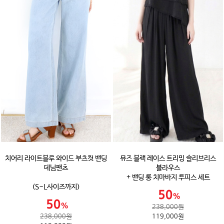
치어리 라이트블루 와이드 부츠컷 밴딩
뮤즈 블랙 레이스 트리밍 슬리브리스
데님팬츠
블라우스
+ 밴딩 롱 치마바지 투피스 세트
(S~L사이즈까지)
238,000원
238,000원
119,000원