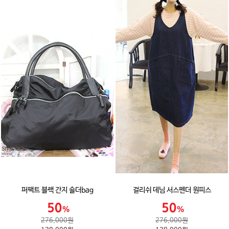
퍼팩트 블랙 간지 숄더bag
걸리쉬 데님 서스펜더 원피스
276,000원
276,000원