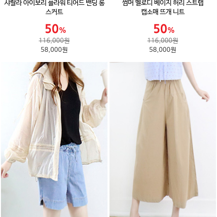
샤랄라 아이보리 플라워 티어드 밴딩 롱
썸머 멜로디 베이지 허리 스트랩
스커트
캡소매 뜨개 니트
116,000원
116,000원
58,000원
58,000원