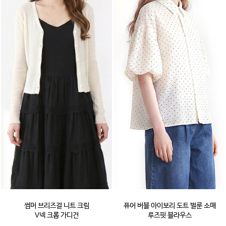
썸머 브리즈걸 니트 크림
퓨어 버블 아이보리 도트 벌룬 소매
V넥 크롭 가디건
루즈핏 블라우스