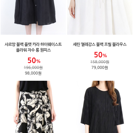
샤르망 블랙 플랫 카라 하이웨이스트
세린 엘레강스 블랙 프릴 블라우스
플라워 자수 롱 원피스
158,000원
196,000원
79,000원
98,000원