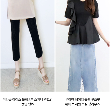
미라클 아이스 블랙 8부 스키니 옆트임
우아한 레이디 블랙 루즈핏
밴딩 팬츠
웨이브 셔링 프릴 블라우스