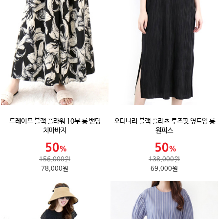
드레이프 블랙 플라워 10부 롱 밴딩
오디너리 블랙 플리츠 루즈핏 옆트임 롱
치마바지
원피스
156,000원
138,000원
78,000원
69,000원