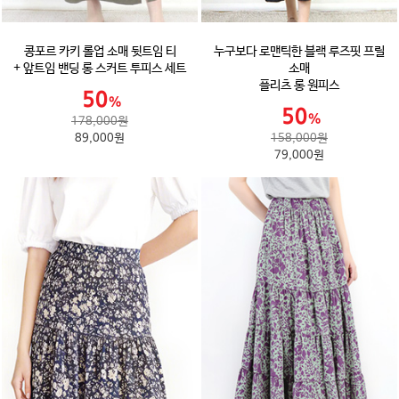
콩포르 카키 롤업 소매 뒷트임 티
누구보다 로맨틱한 블랙 루즈핏 프릴
+ 앞트임 밴딩 롱 스커트 투피스 세트
소매
플리츠 롱 원피스
178,000원
89,000원
158,000원
79,000원