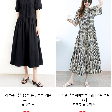
러브뮤즈 블랙 반오픈 핀턱 넥 리본
이자벨 블랙 웨이브 하이웨이스트 프릴
루즈핏
소매
롱 원피스
루즈핏 롱 원피스