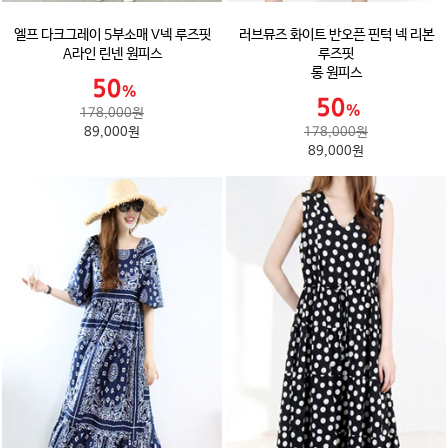
엘프 다크그레이 5부소매 V넥 루즈핏
러브뮤즈 화이트 반오픈 핀턱 넥 리본
A라인 린넨 원피스
루즈핏
롱 원피스
178,000원
89,000원
178,000원
89,000원