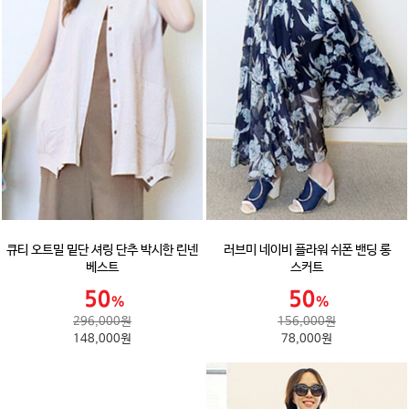
큐티 오트밀 밑단 셔링 단추 박시한 린넨
러브미 네이비 플라워 쉬폰 밴딩 롱
베스트
스커트
296,000원
156,000원
148,000원
78,000원