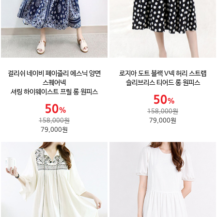
걸리쉬 네이비 페이즐리 에스닉 양면
로지아 도트 블랙 V넥 허리 스트랩
스퀘어넥
슬리브리스 티어드 롱 원피스
셔링 하이웨이스트 프릴 롱 원피스
158,000원
158,000원
79,000원
79,000원