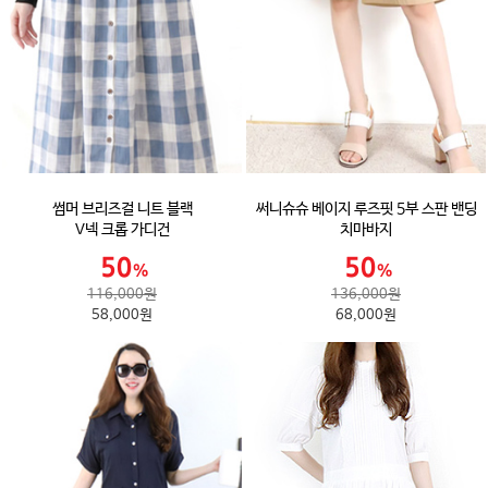
썸머 브리즈걸 니트 블랙
써니슈슈 베이지 루즈핏 5부 스판 밴딩
V넥 크롭 가디건
치마바지
116,000원
136,000원
58,000원
68,000원