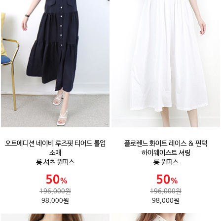
오트에디션 네이비 루즈핏 티어드 롤업
플로렌느 화이트 레이스 & 핀턱
소매
하이웨이스트 셔링
롱 셔츠 원피스
롱 원피스
196,000원
196,000원
98,000원
98,000원