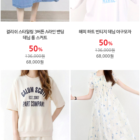
걸리쉬 스타일링 3버튼 A라인 밴딩
해피 하트 빈티지 데님 야구모자
데님 롱 스커트
136,000원
136,000원
68,000원
68,000원