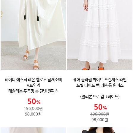
레이디 에스닉 레몬 옐로우 날개소매
퓨어 블라썸 화이트 프린세스 라인
V트임넥
프릴 티어드 백 리본 롱 원피스
태슬리본 루즈핏 롱 린넨 원피스
(옆리본으로 업그레이드)
196,000원
98,000원
196,000원
98,000원