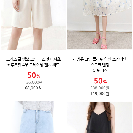
브리즈 쿨 엠보 크림 루즈핏 티셔츠
러빙유 크림 플라워 양면 스퀘어넥
+ 루즈핏 4부 트레이닝 팬츠 세트
스모크 밴딩
롱 원피스
136,000원
68,000원
238,000원
119,000원