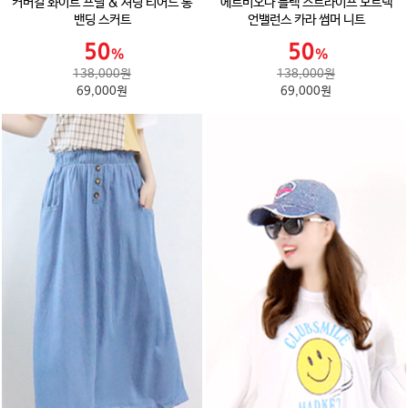
커버걸 화이트 프릴 & 셔링 티어드 롱
에르비오나 블랙 스트라이프 보트넥
밴딩 스커트
언밸런스 카라 썸머 니트
138,000원
138,000원
69,000원
69,000원