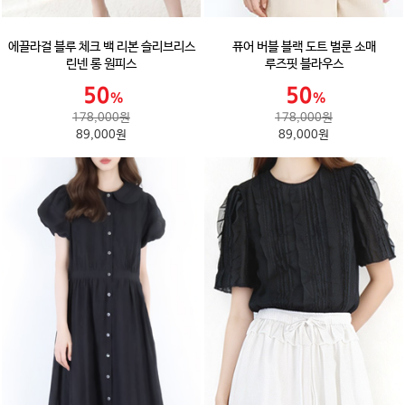
에끌라걸 블루 체크 백 리본 슬리브리스
퓨어 버블 블랙 도트 벌룬 소매
린넨 롱 원피스
루즈핏 블라우스
178,000원
178,000원
89,000원
89,000원