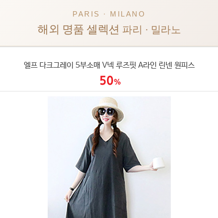
PARIS · MILANO
해외 명품 셀렉션
파리 · 밀라노
엘프 다크그레이 5부소매 V넥 루즈핏 A라인 린넨 원피스