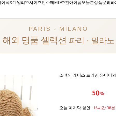
베이직&데일리
77사이즈
민소매
MD추천아이템
오늘본상품
문의하
PARIS · MILANO
해외 명품 셀렉션
파리 · 밀라노
소녀의 레이스 트리밍 와이어 
오늘 마지막 할인 :
16시간 38분