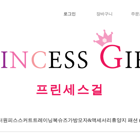
로그인
장바구니
주문
프린세스걸
터
원피스
스커트
트레이닝복
슈즈
가방
모자&액세서리
휴양지 패션 (Va