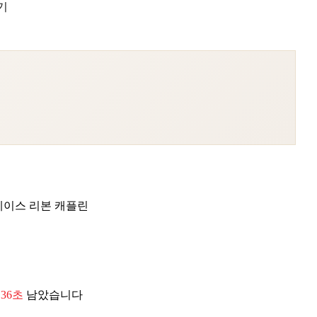
기
레이스 리본 캐플린
 34초
남았습니다