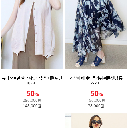
큐티 오트밀 밑단 셔링 단추 박시한 린넨
러브미 네이비 플라워 쉬폰 밴딩 롱
베스트
스커트
296,000원
156,000원
148,000원
78,000원