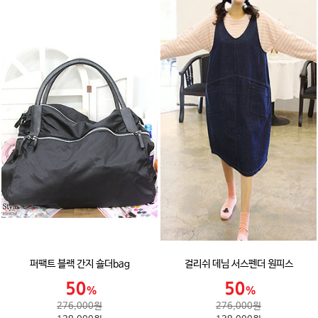
퍼팩트 블랙 간지 숄더bag
걸리쉬 데님 서스펜더 원피스
276,000원
276,000원