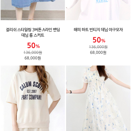
걸리쉬 스타일링 3버튼 A라인 밴딩
해피 하트 빈티지 데님 야구모자
데님 롱 스커트
136,000원
136,000원
68,000원
68,000원