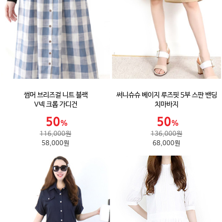
썸머 브리즈걸 니트 블랙
써니슈슈 베이지 루즈핏 5부 스판 밴딩
V넥 크롭 가디건
치마바지
116,000원
136,000원
58,000원
68,000원