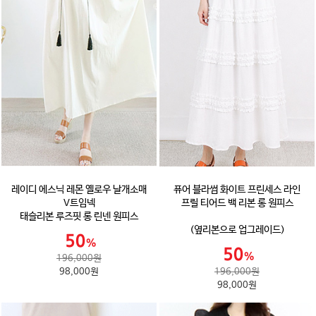
레이디 에스닉 레몬 옐로우 날개소매
퓨어 블라썸 화이트 프린세스 라인
V트임넥
프릴 티어드 백 리본 롱 원피스
태슬리본 루즈핏 롱 린넨 원피스
(옆리본으로 업그레이드)
196,000원
98,000원
196,000원
98,000원