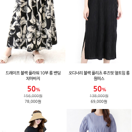
드레이프 블랙 플라워 10부 롱 밴딩
오디너리 블랙 플리츠 루즈핏 옆트임 롱
치마바지
원피스
156,000원
138,000원
78,000원
69,000원