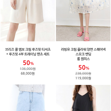
브리즈 쿨 엠보 크림 루즈핏 티셔츠
러빙유 크림 플라워 양면 스퀘어넥
+ 루즈핏 4부 트레이닝 팬츠 세트
스모크 밴딩
롱 원피스
136,000원
68,000원
238,000원
119,000원