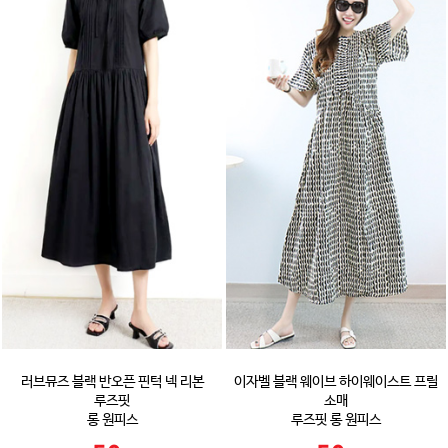
러브뮤즈 블랙 반오픈 핀턱 넥 리본
이자벨 블랙 웨이브 하이웨이스트 프릴
루즈핏
소매
롱 원피스
루즈핏 롱 원피스