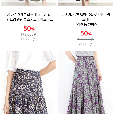
콩포르 카키 롤업 소매 뒷트임 티
누구보다 로맨틱한 블랙 루즈핏 프릴
+ 앞트임 밴딩 롱 스커트 투피스 세트
소매
플리츠 롱 원피스
178,000원
89,000원
158,000원
79,000원