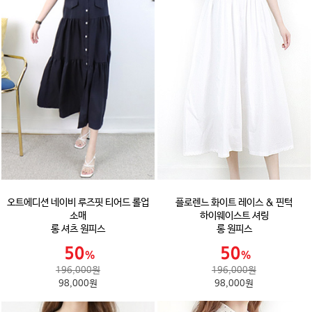
오트에디션 네이비 루즈핏 티어드 롤업
플로렌느 화이트 레이스 & 핀턱
소매
하이웨이스트 셔링
롱 셔츠 원피스
롱 원피스
196,000원
196,000원
98,000원
98,000원