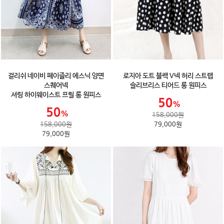
걸리쉬 네이비 페이즐리 에스닉 양면
로지아 도트 블랙 V넥 허리 스트랩
스퀘어넥
슬리브리스 티어드 롱 원피스
셔링 하이웨이스트 프릴 롱 원피스
158,000원
158,000원
79,000원
79,000원