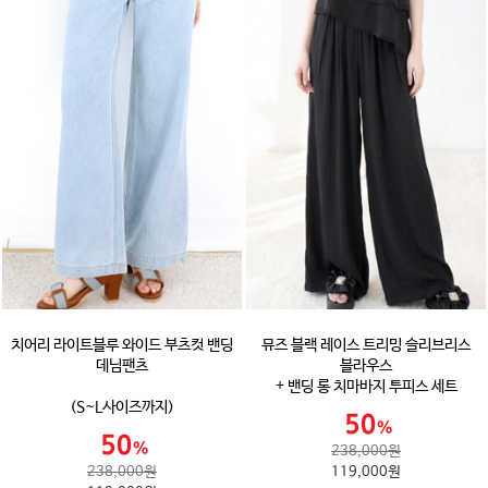
치어리 라이트블루 와이드 부츠컷 밴딩
뮤즈 블랙 레이스 트리밍 슬리브리스
데님팬츠
블라우스
+ 밴딩 롱 치마바지 투피스 세트
(S~L사이즈까지)
238,000원
238,000원
119,000원