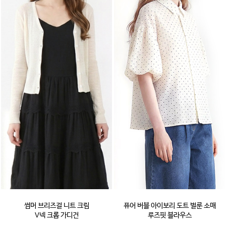
썸머 브리즈걸 니트 크림
퓨어 버블 아이보리 도트 벌룬 소매
V넥 크롭 가디건
루즈핏 블라우스