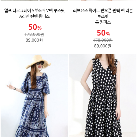
엘프 다크그레이 5부소매 V넥 루즈핏
러브뮤즈 화이트 반오픈 핀턱 넥 리본
A라인 린넨 원피스
루즈핏
롱 원피스
178,000원
89,000원
178,000원
89,000원