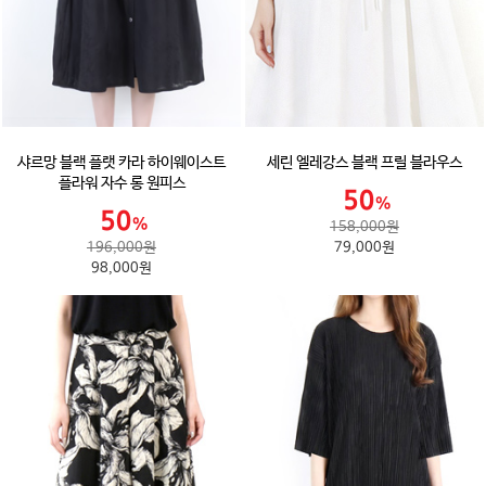
샤르망 블랙 플랫 카라 하이웨이스트
세린 엘레강스 블랙 프릴 블라우스
플라워 자수 롱 원피스
158,000원
196,000원
79,000원
98,000원