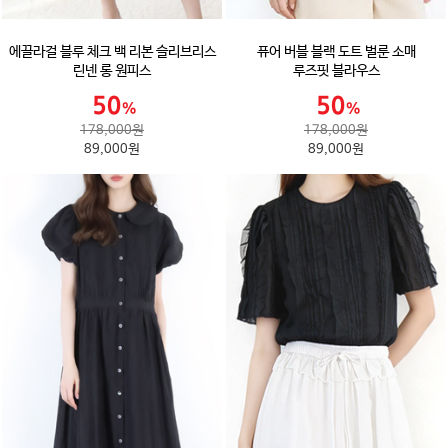
에끌라걸 블루 체크 백 리본 슬리브리스
퓨어 버블 블랙 도트 벌룬 소매
린넨 롱 원피스
루즈핏 블라우스
178,000원
178,000원
89,000원
89,000원