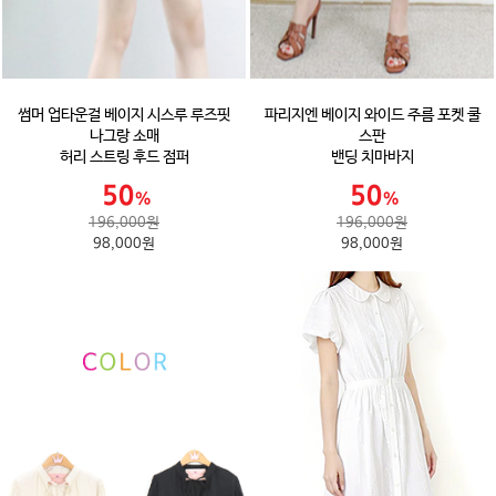
썸머 업타운걸 베이지 시스루 루즈핏
파리지엔 베이지 와이드 주름 포켓 쿨
나그랑 소매
스판
허리 스트링 후드 점퍼
밴딩 치마바지
196,000원
196,000원
98,000원
98,000원