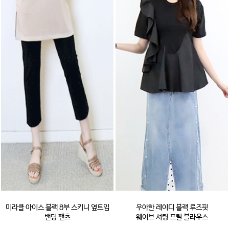
미라클 아이스 블랙 8부 스키니 옆트임
우아한 레이디 블랙 루즈핏
밴딩 팬츠
웨이브 셔링 프릴 블라우스