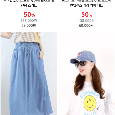
커버걸 화이트 프릴 & 셔링 티어드 롱
에르비오나 블랙 스트라이프 보트넥
밴딩 스커트
언밸런스 카라 썸머 니트
138,000원
138,000원
69,000원
69,000원