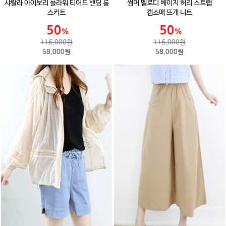
샤랄라 아이보리 플라워 티어드 밴딩 롱
썸머 멜로디 베이지 허리 스트랩
스커트
캡소매 뜨개 니트
116,000원
116,000원
58,000원
58,000원