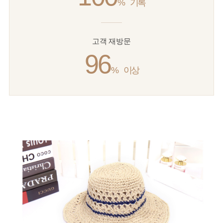
%
기록
고객 재방문
96
%
이상