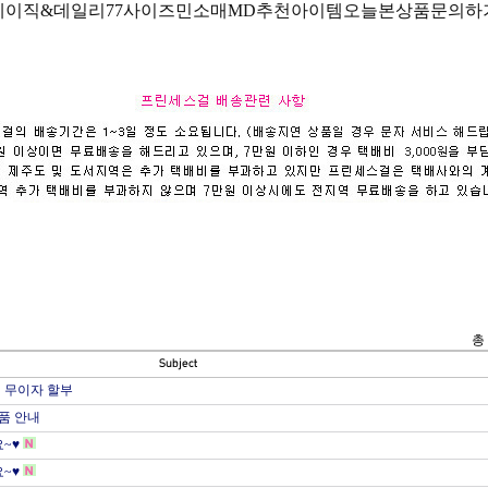
베이직&데일리
77사이즈
민소매
MD추천아이템
오늘본상품
문의하
총 
8월 무이자 할부
품 안내
~♥
~♥