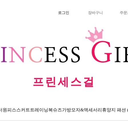
로그인
장바구니
주문
프린세스걸
터
원피스
스커트
트레이닝복
슈즈
가방
모자&액세서리
휴양지 패션 (Va