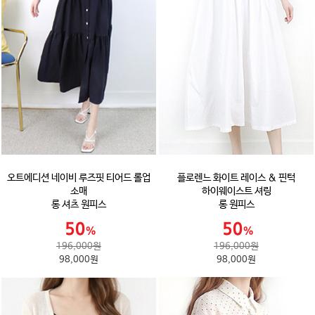
오트에디션 네이비 루즈핏 티어드 롤업
플로렌느 화이트 레이스 & 핀턱
소매
하이웨이스트 셔링
롱 셔츠 원피스
롱 원피스
196,000원
196,000원
98,000원
98,000원