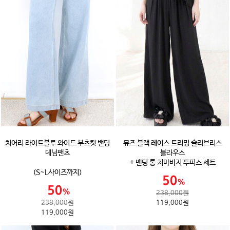
치어리 라이트블루 와이드 부츠컷 밴딩
뮤즈 블랙 레이스 트리밍 슬리브리스
데님팬츠
블라우스
+ 밴딩 롱 치마바지 투피스 세트
(S~L사이즈까지)
238,000원
238,000원
119,000원
119,000원