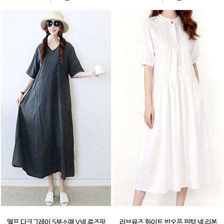
엘프 다크그레이 5부소매 V넥 루즈핏
러브뮤즈 화이트 반오픈 핀턱 넥 리본