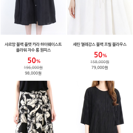
샤르망 블랙 플랫 카라 하이웨이스트
세린 엘레강스 블랙 프릴 블라우스
플라워 자수 롱 원피스
158,000원
196,000원
79,000원
98,000원