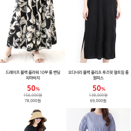
드레이프 블랙 플라워 10부 롱 밴딩
오디너리 블랙 플리츠 루즈핏 옆트임 롱
치마바지
원피스
156,000원
138,000원
78,000원
69,000원