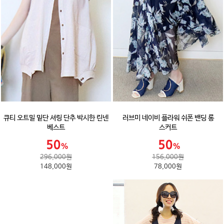
큐티 오트밀 밑단 셔링 단추 박시한 린넨
러브미 네이비 플라워 쉬폰 밴딩 롱
베스트
스커트
296,000원
156,000원
148,000원
78,000원