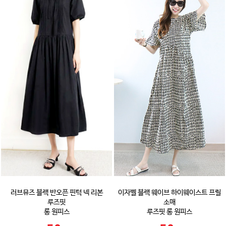
러브뮤즈 블랙 반오픈 핀턱 넥 리본
이자벨 블랙 웨이브 하이웨이스트 프릴
루즈핏
소매
롱 원피스
루즈핏 롱 원피스