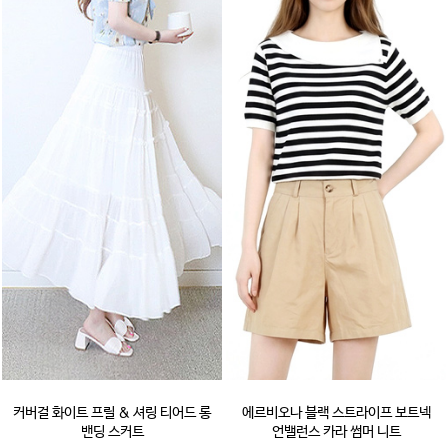
커버걸 화이트 프릴 & 셔링 티어드 롱
에르비오나 블랙 스트라이프 보트넥
밴딩 스커트
언밸런스 카라 썸머 니트