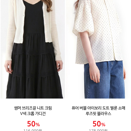
썸머 브리즈걸 니트 크림
퓨어 버블 아이보리 도트 벌룬 소매
V넥 크롭 가디건
루즈핏 블라우스