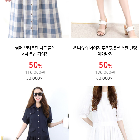
썸머 브리즈걸 니트 블랙
써니슈슈 베이지 루즈핏 5부 스판 밴딩
V넥 크롭 가디건
치마바지
116,000원
136,000원
58,000원
68,000원