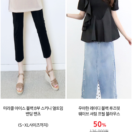
미라클 아이스 블랙 8부 스키니 옆트임
우아한 레이디 블랙 루즈핏
밴딩 팬츠
웨이브 셔링 프릴 블라우스
(S~XL사이즈까지)
136,000원