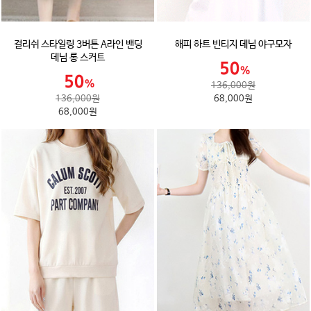
걸리쉬 스타일링 3버튼 A라인 밴딩
해피 하트 빈티지 데님 야구모자
데님 롱 스커트
136,000원
136,000원
68,000원
68,000원