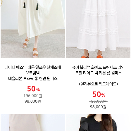
레이디 에스닉 레몬 옐로우 날개소매
퓨어 블라썸 화이트 프린세스 라인
V트임넥
프릴 티어드 백 리본 롱 원피스
태슬리본 루즈핏 롱 린넨 원피스
(옆리본으로 업그레이드)
196,000원
98,000원
196,000원
98,000원