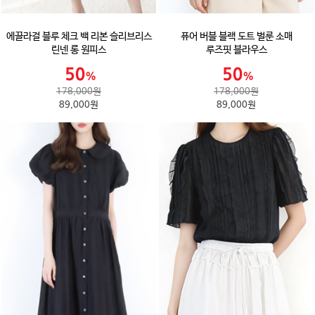
에끌라걸 블루 체크 백 리본 슬리브리스
퓨어 버블 블랙 도트 벌룬 소매
린넨 롱 원피스
루즈핏 블라우스
178,000원
178,000원
89,000원
89,000원