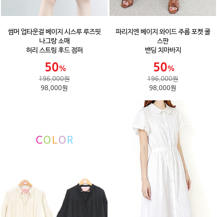
썸머 업타운걸 베이지 시스루 루즈핏
파리지엔 베이지 와이드 주름 포켓 쿨
나그랑 소매
스판
허리 스트링 후드 점퍼
밴딩 치마바지
196,000원
196,000원
98,000원
98,000원