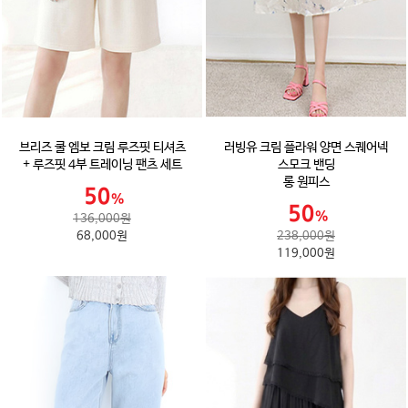
브리즈 쿨 엠보 크림 루즈핏 티셔츠
러빙유 크림 플라워 양면 스퀘어넥
+ 루즈핏 4부 트레이닝 팬츠 세트
스모크 밴딩
롱 원피스
136,000원
68,000원
238,000원
119,000원