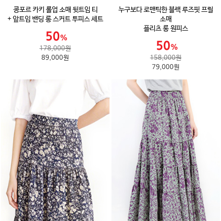
콩포르 카키 롤업 소매 뒷트임 티
누구보다 로맨틱한 블랙 루즈핏 프릴
+ 앞트임 밴딩 롱 스커트 투피스 세트
소매
플리츠 롱 원피스
178,000원
89,000원
158,000원
79,000원