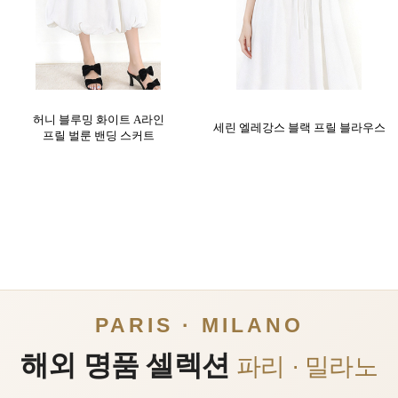
허니 블루밍 화이트 A라인
세린 엘레강스 블랙 프릴 블라우스
프릴 벌룬 밴딩 스커트
PARIS · MILANO
해외 명품 셀렉션
파리 · 밀라노