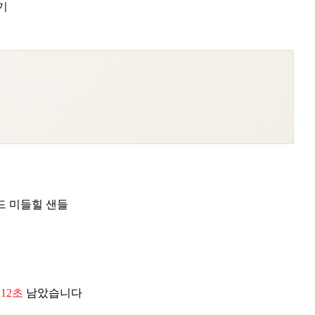
기
드 미들힐 샌들
 11초
남았습니다