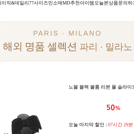
베이직&데일리
77사이즈
민소매
MD추천아이템
오늘본상품
문의하
PARIS · MILANO
해외 명품 셀렉션
파리 · 밀라노
노블 블랙 볼륨 리본 뮬 슬라이
오늘 마지막 할인 :
07시간 29분