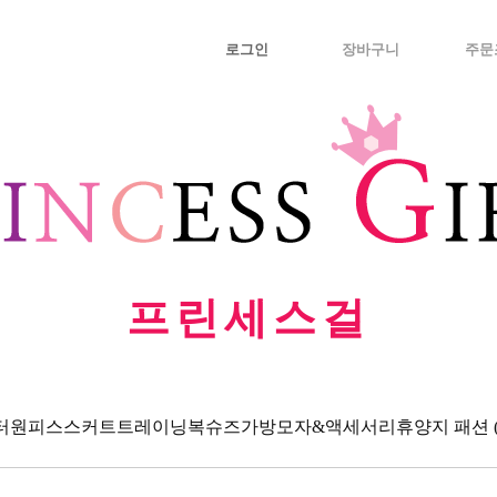
로그인
장바구니
주문
프린세스걸
터
원피스
스커트
트레이닝복
슈즈
가방
모자&액세서리
휴양지 패션 (Va