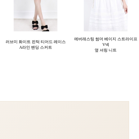
에버래스팅 썸머 베이지 스트라이프
러브미 화이트 핀턱 티어드 레이스
V넥
A라인 밴딩 스커트
옆 셔링 니트