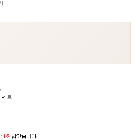
기
티
스 세트
 43초
남았습니다