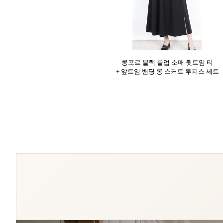
콩포르 블랙 롤업 소매 뒷트임 티
+ 앞트임 밴딩 롱 스커트 투피스 세트