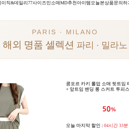
베이직&데일리
77사이즈
민소매
MD추천아이템
오늘본상품
문의하
PARIS · MILANO
해외 명품 셀렉션
파리 · 밀라노
콩포르 카키 롤업 소매 뒷트임 
+ 앞트임 밴딩 롱 스커트 투피
오늘 마지막 할인 :
04시간 33분