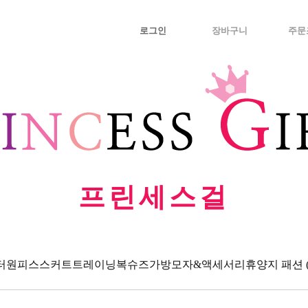
로그인
장바구니
주문
프린세스걸
터
원피스
스커트
트레이닝복
슈즈
가방
모자&액세서리
휴양지 패션 (Va