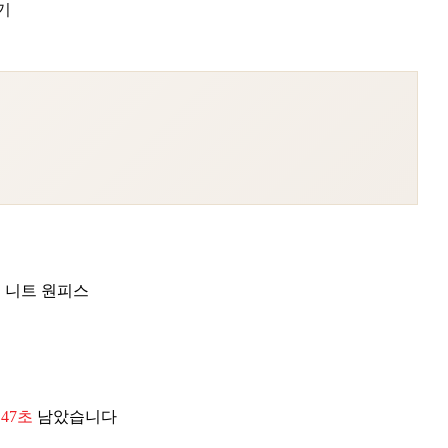
기
 니트 원피스
 46초
남았습니다