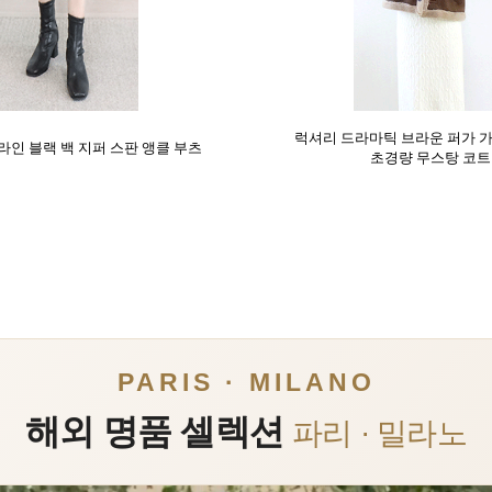
럭셔리 드라마틱 브라운 퍼가 
인 블랙 백 지퍼 스판 앵클 부츠
초경량 무스탕 코트
PARIS · MILANO
해외 명품 셀렉션
파리 · 밀라노