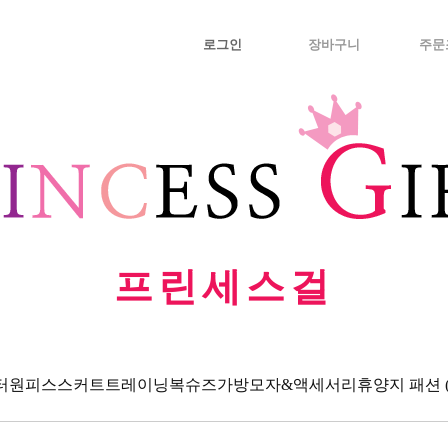
로그인
장바구니
주문
프린세스걸
터
원피스
스커트
트레이닝복
슈즈
가방
모자&액세서리
휴양지 패션 (Va