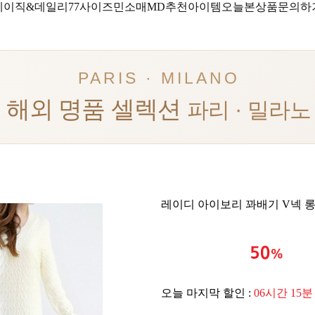
베이직&데일리
77사이즈
민소매
MD추천아이템
오늘본상품
문의하
PARIS · MILANO
해외 명품 셀렉션
파리 · 밀라노
레이디 아이보리 꽈배기 V넥 롱
오늘 마지막 할인 :
06시간 15분