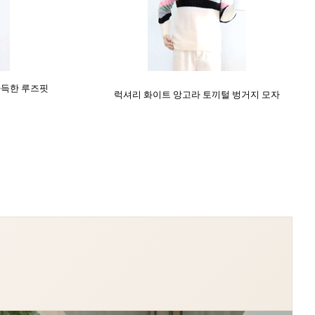
가득한 루즈핏
럭셔리 화이트 앙고라 토끼털 벙거지 모자